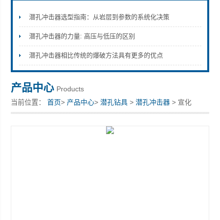
潜孔冲击器选型指南：从岩层到参数的系统化决策
潜孔冲击器的力量: 高压与低压的区别
宣化县瑞科钻孔机械厂
潜孔冲击器相比传统的爆破方法具有更多的优点
产品中心
Products
当前位置：
首页
>
产品中心
>
潜孔钻具
>
潜孔冲击器
> 宣化
DHD355A/360A冲击器