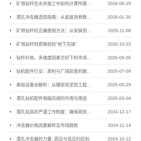
矿用钻杆在水井施工中如何计算所需的扭矩和给进力？
2026-06-29
潜孔冲击器选型指南：从岩层到参数的系统化决策
2026-01-30
宣化县瑞科钻孔机械厂
矿用钻杆的正确使用方法：从安装到维护的全流程规范
2025-11-08
矿用钻杆材质铸就的“地下先锋”
2025-10-22
钻杆价格，多维度因素交织下的市场波动密码
2025-09-05
钻机配件行业：高利与广阔前景的掘金市场
2025-07-09
凿岩设备全解析：从硬岩攻坚到工程掘进的硬核利器
2025-05-29
潜孔钻机配件电磁风阀的作用与用途
2025-03-04
潜孔钻具的严谨工作制度：确保高效与安全并行的钻探作业
2024-12-17
冲击器价格因素解析及市场趋势
2024-11-14
潜孔冲击器的力量: 高压与低压的区别
2024-10-12