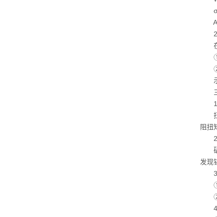
σ：
A：
2.
在实
①硬
②中
示例
三、
1.
扭矩
阻扭
2.
矿用
发现
3.
①钻
②动
4.