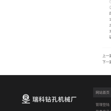
①扭
②给
四、
1.
2.
3.
矿用
上一
下一
网站首页
管理登陆