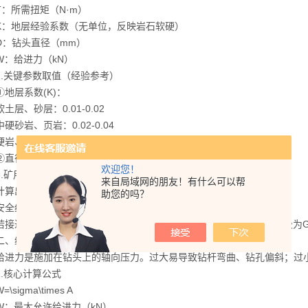
所需扭矩（N·m）
地层经验系数（无单位，反映岩石软硬）
钻头直径（mm）
给进力（kN）
关键参数取值（经验参考）
层系数(K)：
、砂层：0.01-0.02
砂岩、页岩：0.02-0.04
、花岗岩：0.04-0.08（矿用钻杆主战场）
径(D)：直接代入钻头实际尺寸。
欢迎您！
矿用钻杆的“抗扭”校核
来自局域网的朋友！有什么可以帮
出所需扭矩T后，必须对比钻杆的额定扭矩（查钻杆手册）。
助您的吗？
红线：T_实际<T_额定×0.8
近或超过额定值，必须更换更粗或更高钢级的钻杆（如从G50升级为G
给进力计算：控制钻速的“下压力”
力是施加在钻头上的轴向压力。过大易导致钻杆弯曲、钻孔偏斜；过
核心计算公式
sigma\times A
最大允许给进力（kN）