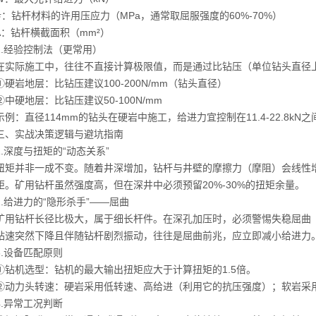
钻杆材料的许用压应力（MPa，通常取屈服强度的60%-70%）
钻杆横截面积（mm²）
经验控制法（更常用）
际施工中，往往不直接计算极限值，而是通过比钻压（单位钻头直径
岩地层：比钻压建议100-200N/mm（钻头直径）
硬地层：比钻压建议50-100N/mm
：直径114mm的钻头在硬岩中施工，给进力宜控制在11.4-22.8kN之
实战决策逻辑与避坑指南
深度与扭矩的“动态关系”
并非一成不变。随着井深增加，钻杆与井壁的摩擦力（摩阻）会线性增加
矩。矿用钻杆虽然强度高，但在深井中必须预留20%-30%的扭矩余量。
给进力的“隐形杀手”——屈曲
钻杆长径比极大，属于细长杆件。在深孔加压时，必须警惕失稳屈曲（
钻速突然下降且伴随钻杆剧烈振动，往往是屈曲前兆，应立即减小给进力
设备匹配原则
机选型：钻机的最大输出扭矩应大于计算扭矩的1.5倍。
力头转速：硬岩采用低转速、高给进（利用它的抗压强度）；软岩采
异常工况判断