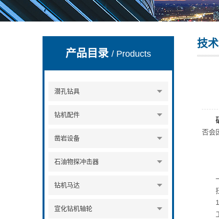
技术
宣化县瑞科钻孔机械厂
产品目录
/ Products
潜孔钻具
钻机配件
否会
凿岩设备
石油物探冲击器
一、
钻机马达
扭矩
1.
宣化钻机轴轮
工程中