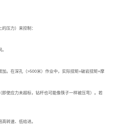
上的压力）来控制：
间。
。在深孔（>500米）作业中，实际扭矩=破岩扭矩+摩
即使应力未超标，钻杆也可能像筷子一样被压弯）。若
。
用高转速、低给进。