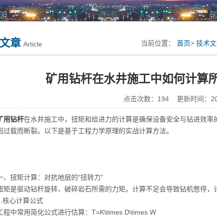
文章
当前位置：
首页
>
技术文
Article
矿用钻杆在水井施工中如何计算
点击次数：194 更新时间：2026
矿用钻杆
在水井施工中，扭矩和给进力的计算是确保设备安全与钻进效率
因过载而断裂。以下是基于工程力学原理的实战计算方法。
扭矩计算：对抗地层的“扭转力”
是驱动钻杆旋转、破碎岩石所需的力矩。计算不足会导致钻机憋停，计
核心计算公式
常用简化公式进行估算：T=K\times D\times W