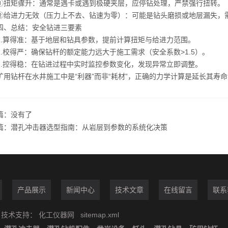
矩骤升：通常是遇卡或遇到极硬夹层，应停钻处理，严禁强行扭转。
进力无效（压力上不去、钻速为零）：可能是钻头磨损或地层漏失，
总结：安全钻进三要素
算得准：基于地层和钻具参数，提前计算扭矩与给进力范围。
校得严：确保钻杆的额定能力远大于施工需求（安全系数>1.5）。
控得稳：在钻进过程中实时监控参数变化，发现异常立即调整。
钻杆在水井施工中是“利器”而非“耗材”，正确的力学计算是延长其寿
篇：没有了
篇：
潜孔冲击器选型指南：从岩层到参数的系统化决策
产品展示
新闻中心
技术文章
在线留言
联系
技术支持：
化工仪器网
sitemap.xml