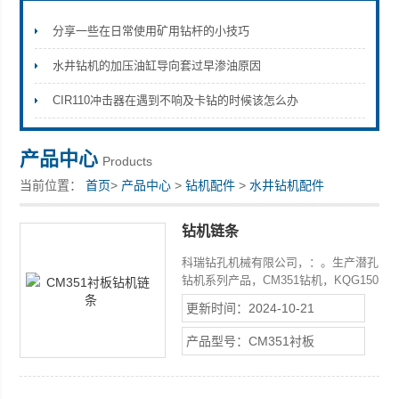
分享一些在日常使用矿用钻杆的小技巧
水井钻机的加压油缸导向套过早渗油原因
宣化县瑞科钻孔机械厂
CIR110冲击器在遇到不响及卡钻的时候该怎么办
产品中心
Products
当前位置：
首页
>
产品中心
>
钻机配件
>
水井钻机配件
钻机链条
科瑞钻孔机械有限公司，：。生产潜孔
钻机系列产品，CM351钻机，KQG150
钻机，100B钻机，100D钻机及其钻机
更新时间：2024-10-21
配件，配套产品。广泛用于矿山、水
电、地热、公路、铁路、桩桥、隧道等
产品型号：CM351衬板
土石工程，备有现货，欢迎选购。