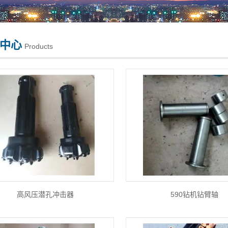
中心
Products
高风压潜孔冲击器
590钻机钻臂轴