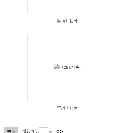
摩擦焊钻杆
中风压钎头
末页
跳转到第
页