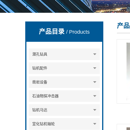
产品
宣化县瑞科钻孔机械厂
产品目录
/ Products
潜孔钻具
钻机配件
凿岩设备
石油物探冲击器
钻机马达
宣化钻机轴轮