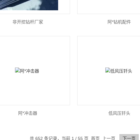
非开挖钻杆厂家
阿*钻机配件
阿*冲击器
低风压钎头
共 652 条记录，当前 1 / 55 页 首页 上一页
下一页