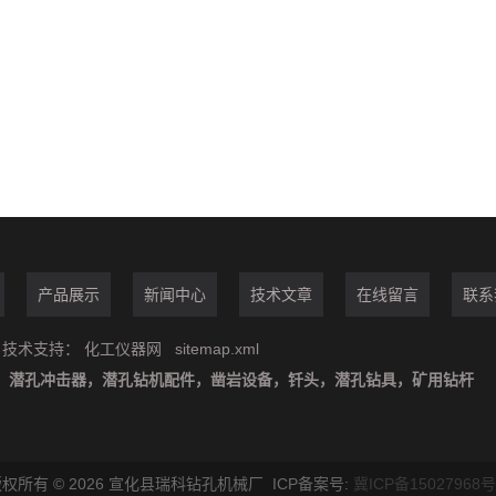
产品展示
新闻中心
技术文章
在线留言
联系
技术支持：
化工仪器网
sitemap.xml
：
潜孔冲击器，潜孔钻机配件，凿岩设备，钎头，潜孔钻具，矿用钻杆
权所有 © 2026 宣化县瑞科钻孔机械厂 ICP备案号:
冀ICP备15027968号