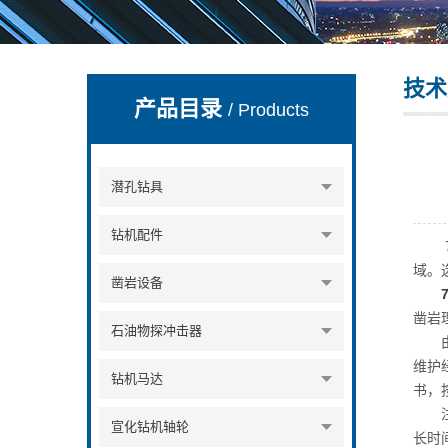
技术
宣化县瑞科钻孔机械厂
产品目录
/ Products
潜孔钻具
钻机配件
76
域。
凿岩设备
凿岩
石油物探冲击器
由于
维护
钻机马达
书，
注
宣化钻机轴轮
长时