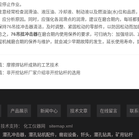
应停止作业。
经常检查润滑油、液压油、冷却液、制动液以及燃油油(水)位和品质，
，应分析原因。同时，应强化各润滑点的润滑，建议在磨合期内，每班都要
76吊挂冲击器清洁，及时调整、紧固松动的零部件，以防因松动而加
之，
76吊挂冲击器
在磨合期内使用保养的要求，可归纳为：加强培训、
程机械磨合期的保养与维护，就会减少早期故障的发生，延长使用寿命，
篇：
摩擦焊钻杆成熟的工艺技术
篇：
非开挖钻杆厂家介绍非开挖钻杆的选用
产品展示
新闻中心
技术文章
在线留言
联系
技术支持：
化工仪器网
sitemap.xml
：
潜孔冲击器，潜孔钻机配件，凿岩设备，钎头，潜孔钻具，矿用钻杆