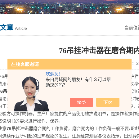
文章
当前位
Article
76吊挂冲击器在磨合期
点击次数：3482 更新时间：201
欢迎您！
吊挂冲击器适用范围矿山、采石场、高速公路等工程钻凿爆破孔、护拦
来自局域网的朋友！有什么可以帮
选用zui的原材料和的加工工艺，性能更稳定，寿命更长。拆装容易，故
助您的吗？
76吊挂冲击器
属于有阀式中心排气冲击器，排出岩粉效果好，减少了岩渣
理论设计冲击器的内部结构尺寸，使冲击器获得理想的能量传递，单次冲
76吊挂冲击器是特殊车辆，操作人员应接受生产厂家的培训、指导，
经验方可操作机器。生产厂家提供的产品使用维护说明书，是操作者操作
按说明书的要求进行操作、保养。
意
76吊挂冲击器
磨合期的工作负荷，磨合期内的工作负荷一般不要超过
间连续作业所引起的过热现象的发生。注意经常观察各仪表指示，出现异