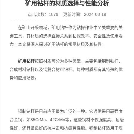
矿用钻杆的材质选择与性能分析
点击次数：1879 更新时间：2024-08-19
在矿山开采领域，矿用钻杆作为钻探作业中至关重要的关
宣化县瑞科钻孔机械厂
键工具，其材质的选择直接关系到钻探效率、安全性及使用寿
命。本文将深入探讨矿用钻杆的常见材质及其特性。
矿用钻杆
按照材质可分为多种类型，主要包括钢制钻杆、
合成材料钻杆以及钢复合材料钻杆。每种材质都有其特殊的优
势和应用场景。
钢制钻杆是目前应用最为广泛的一种。它通常采用高强度
合金钢，如35CrMo、42CrMo等，这些钢材不仅强度高、耐磨
性好，还具备良好的抗冲击和抗疲劳性能。钢制钻杆适用于煤