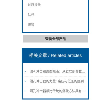
过渡接头
钻杆
跟管
查看全部产品
相关文章
/ Related articles
潜孔冲击器选型指南：从岩层到参数的系统化决策
潜孔冲击器的力量: 高压与低压的区别
潜孔冲击器相比传统的爆破方法具有更多的优点