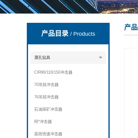
产品
宣化县瑞科钻孔机械厂
产品目录
/ Products
潜孔钻具
CIR90/110/150冲击器
70吊挂冲击器
76吊挂冲击器
石油探矿冲击器
阿*冲击器
高效快速冲击器