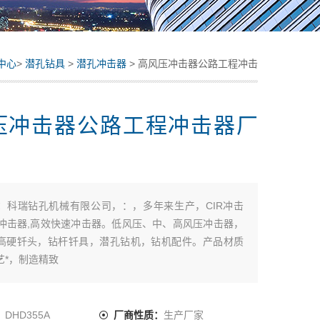
中心
>
潜孔钻具
>
潜孔冲击器
> 高风压冲击器公路工程冲击
器厂家
压冲击器公路工程冲击器厂
：
科瑞钻孔机械有限公司，：，多年来生产，CIR冲击
D冲击器,高效快速冲击器。低风压、中、高风压冲击器，
高硬钎头，钻杆钎具，潜孔钻机，钻机配件。产品材质
艺*，制造精致
：
DHD355A
厂商性质：
生产厂家