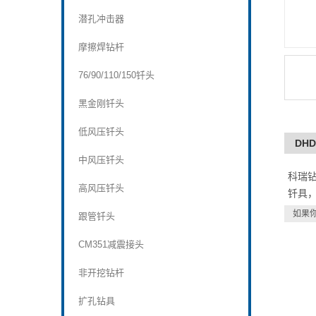
潜孔冲击器
摩擦焊钻杆
76/90/110/150钎头
黑金刚钎头
低风压钎头
DH
中风压钎头
科瑞
高风压钎头
钎具
如果
跟管钎头
CM351减震接头
非开挖钻杆
扩孔钻具