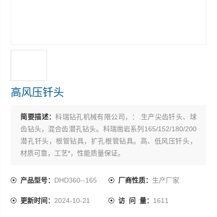
高风压钎头
简要描述：
科瑞钻孔机械有限公司，：.生产尖齿钎头、球
齿钻头，混合齿潜孔钻头。科瑞凿岩系列165/152/180/200
潜孔钎头，根管钻具，扩孔根管钻具。高、低风压钎头，
材质可靠，工艺*，性能质量保证。
产品型号：
DHD360--165
厂商性质：
生产厂家
更新时间：
2024-10-21
访 问 量：
1611