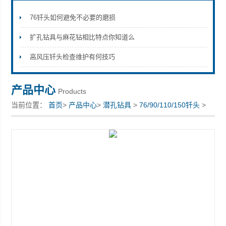
76钎头如何避免不必要的磨损
扩孔钻具与麻花钻相比特点你知道么
宣化县瑞科钻孔机械厂
高风压钎头检查维护有何技巧
产品中心
Products
当前位置：
首页
>
产品中心
>
潜孔钻具
>
76/90/110/150钎头
>
高风压钎头