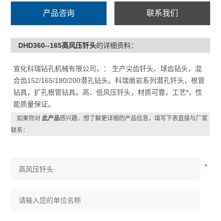
产品咨询
联系我们
DHD360--165高风压钎头
的详细资料：
宣化科瑞钻孔机械有限公司，：.生产尖齿钎头、球齿钻头，混
合齿152/165/180/200潜孔钻头。科瑞凿岩系列潜孔钎头，根管
钻具，扩孔根管钻具。高、低风压钎头，材质可靠，工艺*，性
能质量保证。
如果你对
此产品
感兴趣，想了解更详细的产品信息，填写下表直接与厂家
联系：