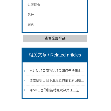
过渡接头
钻杆
跟管
查看全部产品
相关文章
/ Related articles
水井钻机里面的钻杆是如何连接起来的？
造成钻机出现下滑现象的主要原因看完便知
阿*冲击器的性能特点及热处理工艺介绍