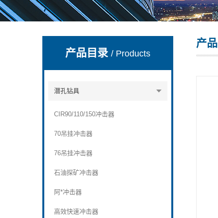
产品
宣化县瑞科钻孔机械厂
产品目录
/ Products
潜孔钻具
CIR90/110/150冲击器
70吊挂冲击器
76吊挂冲击器
石油探矿冲击器
阿*冲击器
高效快速冲击器