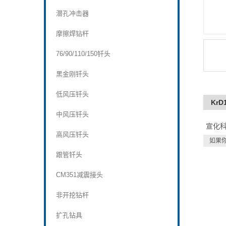
潜孔冲击器
摩擦焊钻杆
76/90/110/150钎头
黑金刚钎头
低风压钎头
KrD
中风压钎头
宣化
高风压钎头
如果
跟管钎头
CM351减震接头
非开挖钻杆
扩孔钻具