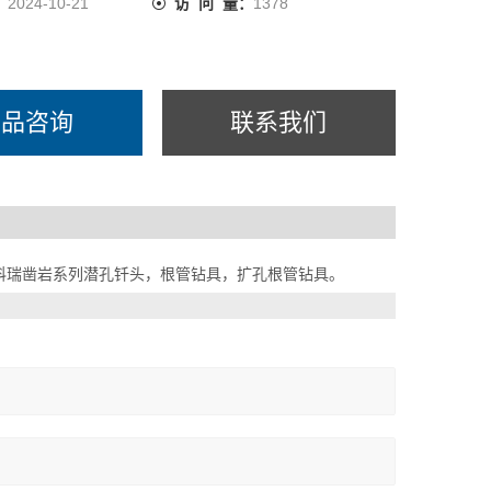
：
2024-10-21
访 问 量：
1378
产品咨询
联系我们
科瑞凿岩系列潜孔钎头，根管钻具，扩孔根管钻具。