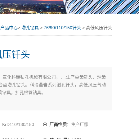
>
产品中心
>
潜孔钻具
>
76/90/110/150钎头
> 高低风压钎头
风压钎头
：
宣化科瑞钻孔机械有限公司，：.生产尖齿钎头、球齿
合齿潜孔钻头。科瑞凿岩系列潜孔钎头，高低风压气动
管钻具，扩孔根管钻具。
：
KrD110/130/150
厂商性质：
生产厂家