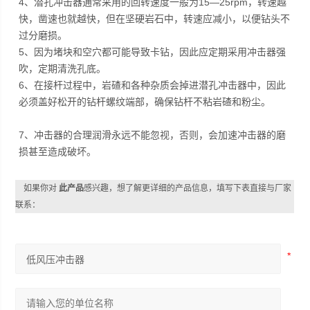
4、潜孔冲击器通常采用的回转速度一般为15—25rpm，转速越
快，凿速也就越快，但在坚硬岩石中，转速应减小，以便钻头不
过分磨损。
5、因为堵块和空穴都可能导致卡钻，因此应定期采用冲击器强
吹，定期清洗孔底。
6、在接杆过程中，岩碴和各种杂质会掉进潜孔冲击器中，因此
必须盖好松开的钻杆螺纹端部，确保钻杆不粘岩碴和粉尘。
7、冲击器的合理润滑永远不能忽视，否则，会加速冲击器的磨
损甚至造成破坏。
如果你对
此产品
感兴趣，想了解更详细的产品信息，填写下表直接与厂家
联系：