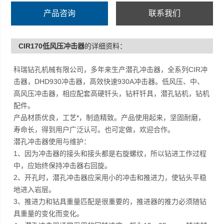
产品咨询
联系我们
CIR170低风压冲击器
的详细资料：
科瑞钻孔机械有限公司，多年来生产潜孔冲击器，全系列CIR冲
击器，DHD930冲击器，高效快速930A冲击器。低风压、中、
高风压冲击器，相应配套高硬钎头，钻杆钎具，潜孔钻机，钻机
配件。
产品材质优良，工艺*，制造精致。产品使用起来，坚固耐磨，
寿命长，得到用户广泛认可。也可定做，欢迎合作。
潜孔冲击器使用与维护：
1、因为冲击器的接头和接头都是右旋螺纹，所以钻进工作过程
中，应始终保持冲击器右回旋。
2、开孔时，潜孔冲击器应采用小的冲击和推进力，使钻头平稳
地进入岩层。
3、推进力和钻具重量匹配是很重要的，推进器的推力必须随钻
具重量的变化而变化。