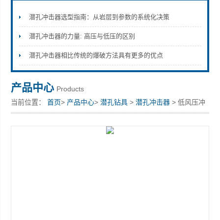
潜孔冲击器选型指南：从岩层到参数的系统化决策
潜孔冲击器的力量: 高压与低压的区别
宣化县瑞科钻孔机械厂
潜孔冲击器相比传统的爆破方法具有更多的优点
产品中心
Products
当前位置：
首页
>
产品中心
>
潜孔钻具
>
潜孔冲击器
> 低风压冲
击器