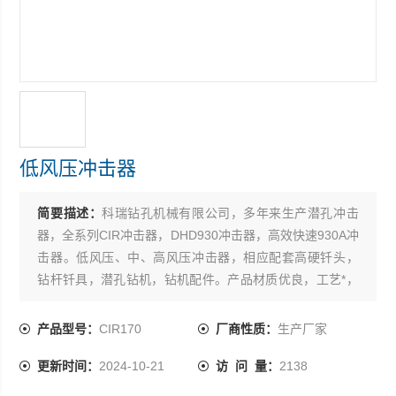
低风压冲击器
简要描述：
科瑞钻孔机械有限公司，多年来生产潜孔冲击
器，全系列CIR冲击器，DHD930冲击器，高效快速930A冲
击器。低风压、中、高风压冲击器，相应配套高硬钎头，
钻杆钎具，潜孔钻机，钻机配件。产品材质优良，工艺*，
制造精致。产品使用起来，坚固耐磨，寿命长，得到用户
广泛认可。也可定做，欢迎合作。
产品型号：
CIR170
厂商性质：
生产厂家
更新时间：
2024-10-21
访 问 量：
2138