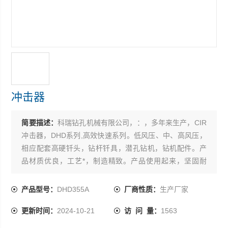
冲击器
简要描述：
科瑞钻孔机械有限公司，：，多年来生产，CIR
冲击器，DHD系列,高效快速系列。低风压、中、高风压，
相应配套高硬钎头，钻杆钎具，潜孔钻机，钻机配件。产
品材质优良，工艺*，制造精致。产品使用起来，坚固耐
磨，寿命长，得到用户广泛认可。也可定做，欢迎合作。
产品型号：
DHD355A
厂商性质：
生产厂家
更新时间：
2024-10-21
访 问 量：
1563