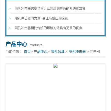
潜孔冲击器选型指南：从岩层到参数的系统化决策
潜孔冲击器的力量: 高压与低压的区别
宣化县瑞科钻孔机械厂
潜孔冲击器相比传统的爆破方法具有更多的优点
产品中心
Products
当前位置：
首页
>
产品中心
>
潜孔钻具
>
潜孔冲击器
> 冲击器