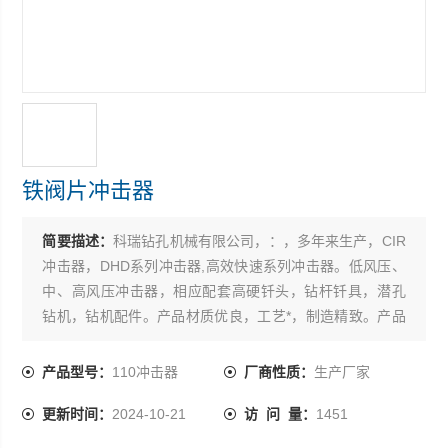
铁阀片冲击器
简要描述：
科瑞钻孔机械有限公司，：，多年来生产，CIR
冲击器，DHD系列冲击器,高效快速系列冲击器。低风压、
中、高风压冲击器，相应配套高硬钎头，钻杆钎具，潜孔
钻机，钻机配件。产品材质优良，工艺*，制造精致。产品
使用起来，坚固耐磨，寿命长，得到用户广泛认可。也可
定做，欢迎合作。
产品型号：
110冲击器
厂商性质：
生产厂家
更新时间：
2024-10-21
访 问 量：
1451