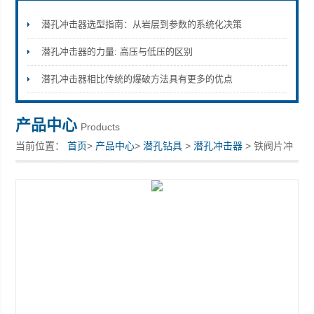
潜孔冲击器选型指南：从岩层到参数的系统化决策
潜孔冲击器的力量: 高压与低压的区别
宣化县瑞科钻孔机械厂
潜孔冲击器相比传统的爆破方法具有更多的优点
产品中心
Products
当前位置：
首页
>
产品中心
>
潜孔钻具
>
潜孔冲击器
> 铁阀片冲
击器