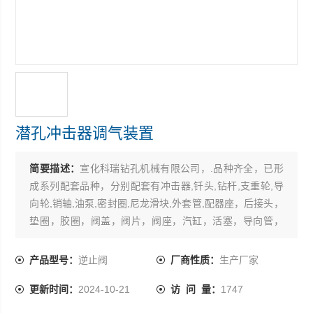
潜孔冲击器调气装置
简要描述：
宣化科瑞钻孔机械有限公司，.品种齐全，已形
成系列配套品种，分别配套有冲击器,钎头,钻杆,支重轮,导
向轮,销轴,油泵,密封圈,尼龙滑块,外套管,配器座，后接头，
垫圈，胶圈，阀盖，阀片，阀座，汽缸，活塞，导向管，
前接头，胶堵，弹簧，立销，顶头，逆止阀。
产品型号：
逆止阀
厂商性质：
生产厂家
更新时间：
2024-10-21
访 问 量：
1747