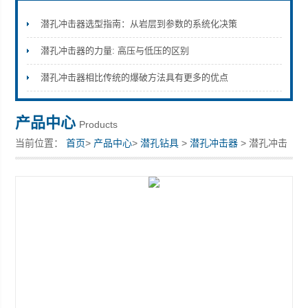
潜孔冲击器选型指南：从岩层到参数的系统化决策
潜孔冲击器的力量: 高压与低压的区别
宣化县瑞科钻孔机械厂
潜孔冲击器相比传统的爆破方法具有更多的优点
产品中心
Products
当前位置：
首页
>
产品中心
>
潜孔钻具
>
潜孔冲击器
> 潜孔冲击
器调气装置