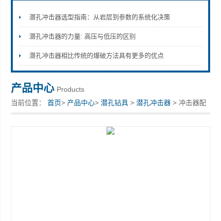
潜孔冲击器选型指南：从岩层到参数的系统化决策
潜孔冲击器的力量: 高压与低压的区别
宣化县瑞科钻孔机械厂
潜孔冲击器相比传统的爆破方法具有更多的优点
产品中心
Products
当前位置：
首页
>
产品中心
>
潜孔钻具
>
潜孔冲击器
> 冲击器配
件