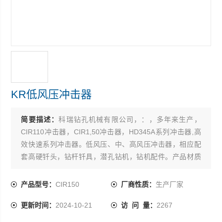
KR低风压冲击器
简要描述：
科瑞钻孔机械有限公司，：，多年来生产，
CIR110冲击器，CIR1,50冲击器，HD345A系列冲击器,高
效快速系列冲击器。低风压、中、高风压冲击器，相应配
套高硬钎头，钻杆钎具，潜孔钻机，钻机配件。产品材质
优良，工艺*，制造精致。产品使用起来，坚固耐磨，寿命
长，得到用户广泛认可。也可定做，欢迎合作。
产品型号：
CIR150
厂商性质：
生产厂家
更新时间：
2024-10-21
访 问 量：
2267