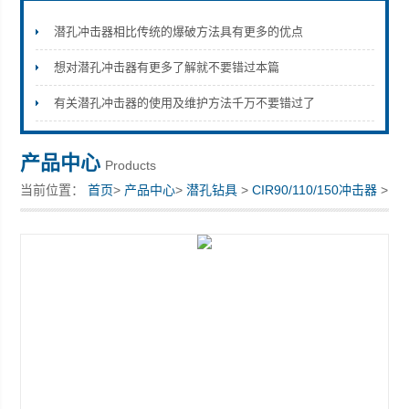
潜孔冲击器相比传统的爆破方法具有更多的优点
想对潜孔冲击器有更多了解就不要错过本篇
宣化县瑞科钻孔机械厂
有关潜孔冲击器的使用及维护方法千万不要错过了
产品中心
Products
当前位置：
首页
>
产品中心
>
潜孔钻具
>
CIR90/110/150冲击器
>
KR低风压冲击器