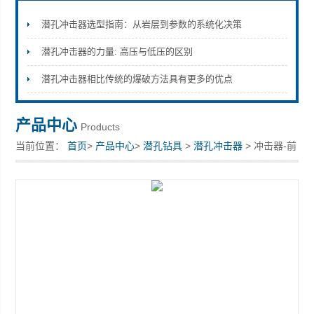
潜孔冲击器选型指南：从岩层到参数的系统化决策
潜孔冲击器的力量: 高压与低压的区别
宣化县瑞科钻孔机械厂
潜孔冲击器相比传统的爆破方法具有更多的优点
产品中心
Products
当前位置：
首页
>
产品中心
>
潜孔钻具
>
潜孔冲击器
> 冲击器-前
接头卡钎套