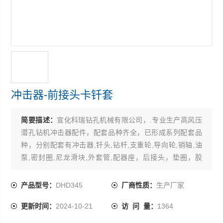
冲击器-前接头卡钎套
简要描述：
宣化科瑞钻孔机械有限公司，.专业生产高风压
潜孔钻机冲击器配件，配套品种齐全，已形成系列配套品
种，分别配套有冲击器,钎头,钻杆,支重轮,导向轮,销轴,油
泵,密封圈,尼龙滑块,外套管,配器座，后接头，垫圈，胶
圈，阀盖，阀片，阀座，汽缸，活塞，导向管，前接头，
胶堵，弹簧，立销，顶头，逆止阀，弹性销
产品型号：
DHD345
厂商性质：
生产厂家
更新时间：
2024-10-21
访 问 量：
1364