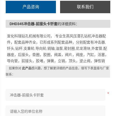
产品咨询
联系我们
DHD345冲击器-前接头卡钎套
的详细资料：
宣化科瑞钻孔机械有限公司，.专业生高风压潜孔钻机冲击器配
件，配套品种齐全，已形成系列配套品种，分别配套有冲击器,
钎头,钻杆,支重轮,导向轮,销轴,油泵,密封圈,尼龙滑块,外套管,配
器座，后接头，垫圈，胶圈，阀盖，阀片，阀座，汽缸，活塞，
导向管，前接头，胶堵，弹簧，立销，顶头，逆止阀，弹性销
如果你对
此产品
感兴趣，想了解更详细的产品信息，填写下表直接与厂家
联系：