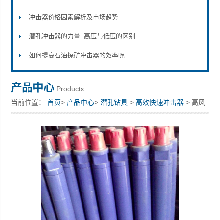
冲击器价格因素解析及市场趋势
潜孔冲击器的力量: 高压与低压的区别
宣化县瑞科钻孔机械厂
如何提高石油探矿冲击器的效率呢
产品中心
Products
当前位置：
首页
>
产品中心
>
潜孔钻具
>
高效快速冲击器
> 高风
压冲击器工作压力钻孔频率