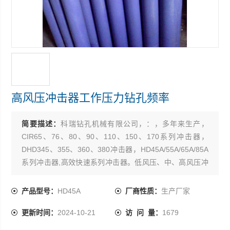
高风压冲击器工作压力钻孔频率
简要描述：
科瑞钻孔机械有限公司，：，多年来生产，
CIR65、76、80、90、110、150、170系列冲击器，
DHD345、355、360、380冲击器，HD45A/55A/65A/85A
系列冲击器,高效快速系列冲击器。低风压、中、高风压冲
击器，相应配套高硬钎头，钻杆钎具，潜孔钻机，钻机配
件。产品材质优良，工艺*，制造精致。产品使用起来，坚
产品型号：
HD45A
厂商性质：
生产厂家
固耐磨，寿命长，得到用户广泛认可。也可定做，欢迎合
更新时间：
2024-10-21
访 问 量：
1679
作。