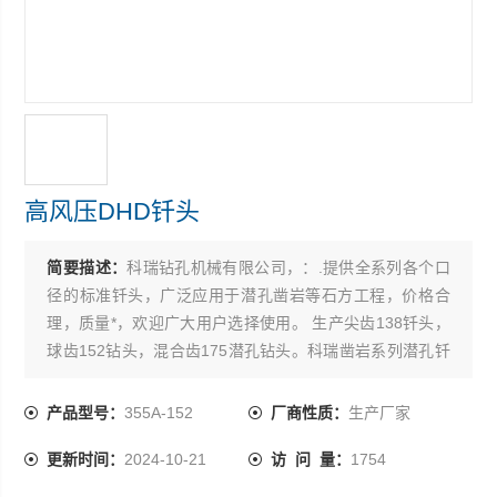
高风压DHD钎头
简要描述：
科瑞钻孔机械有限公司，：.提供全系列各个口
径的标准钎头，广泛应用于潜孔凿岩等石方工程，价格合
理，质量*，欢迎广大用户选择使用。 生产尖齿138钎头，
球齿152钻头，混合齿175潜孔钻头。科瑞凿岩系列潜孔钎
头，根管钻具，扩孔根管钻具。高风压190钎头，材质可
靠，工艺*，性能质量保证。高、低风压潜孔250钻头
产品型号：
355A-152
厂商性质：
生产厂家
更新时间：
2024-10-21
访 问 量：
1754