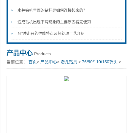
水井钻机里面的钻杆是如何连接起来的？
造成钻机出现下滑现象的主要原因看完便知
宣化县瑞科钻孔机械厂
阿*冲击器的性能特点及热处理工艺介绍
产品中心
Products
当前位置：
首页
>
产品中心
>
潜孔钻具
>
76/90/110/150钎头
>
高风压DHD钎头