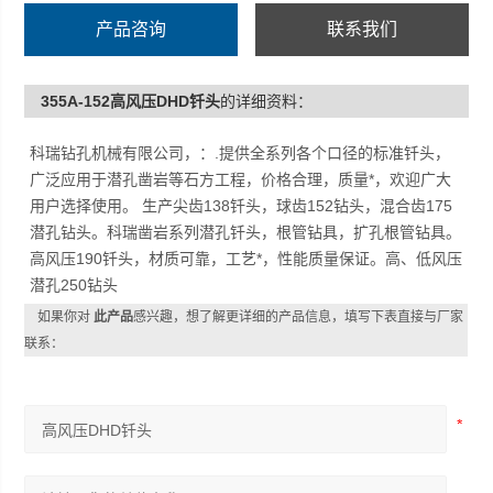
产品咨询
联系我们
355A-152高风压DHD钎头
的详细资料：
科瑞钻孔机械有限公司，：.提供全系列各个口径的标准钎头，
广泛应用于潜孔凿岩等石方工程，价格合理，质量*，欢迎广大
用户选择使用。 生产尖齿138钎头，球齿152钻头，混合齿175
潜孔钻头。科瑞凿岩系列潜孔钎头，根管钻具，扩孔根管钻具。
高风压190钎头，材质可靠，工艺*，性能质量保证。高、低风压
潜孔250钻头
如果你对
此产品
感兴趣，想了解更详细的产品信息，填写下表直接与厂家
联系：