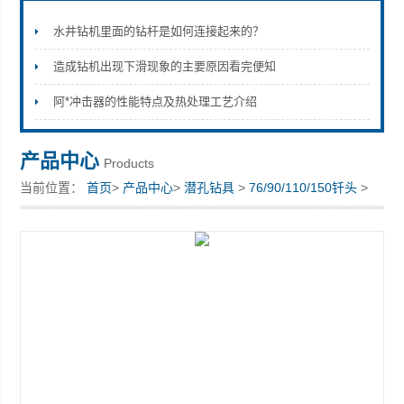
水井钻机里面的钻杆是如何连接起来的？
造成钻机出现下滑现象的主要原因看完便知
宣化县瑞科钻孔机械厂
阿*冲击器的性能特点及热处理工艺介绍
产品中心
Products
当前位置：
首页
>
产品中心
>
潜孔钻具
>
76/90/110/150钎头
>
配110冲击器的低风压钎头