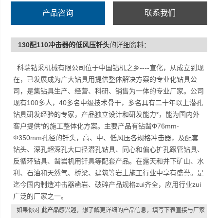
具、凿岩机用钎具等配套产品。在露天和井下矿山、水
产品咨询
联系我们
利、石油和天然气、桥梁、建筑等岩土施工行业中享有盛
誉。是迄今国内制造冲击器凿岩、破碎产品规格Z齐全，应
130配110冲击器的低风压钎头
的详细资料：
用行业Z广泛的厂家之一。
科瑞钻采机械有限公司位于中国钻机之乡----宣化，从成立到现
在，已发展成为广大钻具用提供整体解决方案的专业化钻具公
司，是集钻具生产、经营、科研、销售为一体的专业厂家。公司
现有100多人，40多名中级技术骨干，多名具有二十年以上潜孔
钻具研发经验的专家，产品独立设计和研发能力*，能为国内外
客户提供*的施工整体化方案。主要产品有钻凿Φ76mm-
Φ350mm孔径的钎头，高、中、低风压各规格冲击器，及配套
钻头、深孔超深孔大口径潜孔钻具、同心和偏心扩孔跟管钻具、
反循环钻具、凿岩机用钎具等配套产品。在露天和井下矿山、水
利、石油和天然气、桥梁、建筑等岩土施工行业中享有盛誉。是
迄今国内制造冲击器凿岩、破碎产品规格zui齐全，应用行业zui
广泛的厂家之一。
如果你对
此产品
感兴趣，想了解更详细的产品信息，填写下表直接与厂家