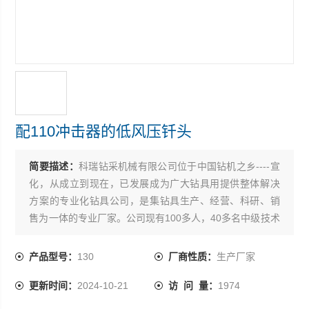
配110冲击器的低风压钎头
简要描述：
科瑞钻采机械有限公司位于中国钻机之乡----宣
化，从成立到现在，已发展成为广大钻具用提供整体解决
方案的专业化钻具公司，是集钻具生产、经营、科研、销
售为一体的专业厂家。公司现有100多人，40多名中级技术
骨干，多名具有二十年以上潜孔钻具研发经验的专家，产
品独立设计和研发能力*，能为国内外客户提供*的施工整体
产品型号：
130
厂商性质：
生产厂家
化方案。主要产品有钻凿Φ76mm-Φ350mm孔径的钎头，
更新时间：
2024-10-21
访 问 量：
1974
高、中、低风压各规格冲击器，及配套钻头、深孔超深孔
大口径潜孔钻具、同心和偏心扩孔跟管钻具、反循环钻