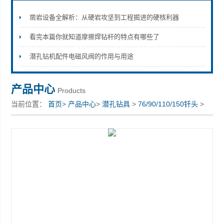
凿岩设备全解析：从硬岩攻坚到工程掘进的硬核利器
看完本篇你就知道摩擦焊钻杆的特点有哪些了
宣化县瑞科钻孔机械厂
潜孔钻机配件电磁风阀的作用与用途
产品中心
Products
当前位置：
首页
>
产品中心
>
潜孔钻具
>
76/90/110/150钎头
>
钎头