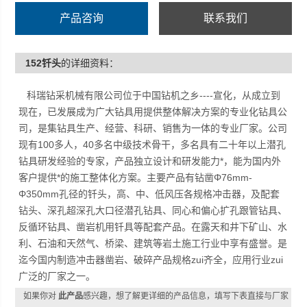
具、凿岩机用钎具等配套产品。在露天和井下矿山、水
产品咨询
联系我们
利、石油和天然气、桥梁、建筑等岩土施工行业中享有盛
誉。是迄今国内制造冲击器凿岩、破碎产品规格Z齐全，应
152钎头
的详细资料：
用行业Z广泛的厂家之一。
科瑞钻采机械有限公司位于中国钻机之乡----宣化，从成立到
现在，已发展成为广大钻具用提供整体解决方案的专业化钻具公
司，是集钻具生产、经营、科研、销售为一体的专业厂家。公司
现有100多人，40多名中级技术骨干，多名具有二十年以上潜孔
钻具研发经验的专家，产品独立设计和研发能力*，能为国内外
客户提供*的施工整体化方案。主要产品有钻凿Φ76mm-
Φ350mm孔径的钎头，高、中、低风压各规格冲击器，及配套
钻头、深孔超深孔大口径潜孔钻具、同心和偏心扩孔跟管钻具、
反循环钻具、凿岩机用钎具等配套产品。在露天和井下矿山、水
利、石油和天然气、桥梁、建筑等岩土施工行业中享有盛誉。是
迄今国内制造冲击器凿岩、破碎产品规格zui齐全，应用行业zui
广泛的厂家之一。
如果你对
此产品
感兴趣，想了解更详细的产品信息，填写下表直接与厂家