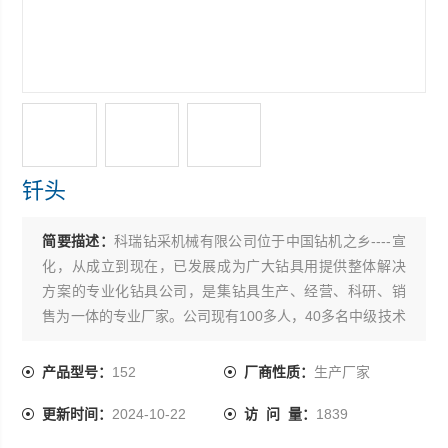
钎头
简要描述：
科瑞钻采机械有限公司位于中国钻机之乡----宣
化，从成立到现在，已发展成为广大钻具用提供整体解决
方案的专业化钻具公司，是集钻具生产、经营、科研、销
售为一体的专业厂家。公司现有100多人，40多名中级技术
骨干，多名具有二十年以上潜孔钻具研发经验的专家，产
品独立设计和研发能力*，能为国内外客户提供*的施工整体
产品型号：
152
厂商性质：
生产厂家
化方案。主要产品有钻凿Φ76mm-Φ350mm孔径的钎头，
更新时间：
2024-10-22
访 问 量：
1839
高、中、低风压各规格冲击器，及配套钻头、深孔超深孔
大口径潜孔钻具、同心和偏心扩孔跟管钻具、反循环钻