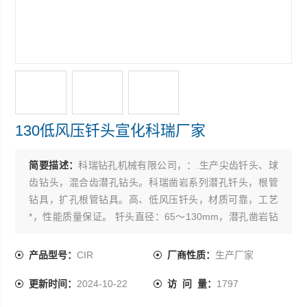
130低风压钎头宣化科瑞厂家
简要描述：
科瑞钻孔机械有限公司，：.生产尖齿钎头、球
齿钻头，混合齿潜孔钻头。科瑞凿岩系列潜孔钎头，根管
钻具，扩孔根管钻具。高、低风压钎头，材质可靠，工艺
*，性能质量保证。 钎头直径：65～130mm，潜孔凿岩钻
机在中大孔径露天凿岩工程中使用量较多。潜孔钻头以凿
岩性能稳定、便于使用修磨、目前潜孔）CIR90，
产品型号：
CIR
厂商性质：
生产厂家
CIR110，CIR150低风压潜孔冲击器，及可配CIR90，
更新时间：
2024-10-22
访 问 量：
1797
CIR110，CIR150低风压钻头