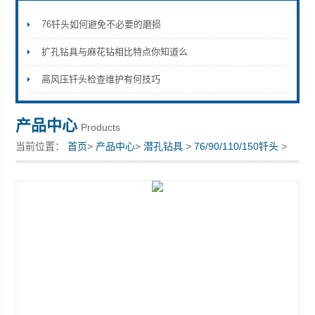
76钎头如何避免不必要的磨损
扩孔钻具与麻花钻相比特点你知道么
宣化县瑞科钻孔机械厂
高风压钎头检查维护有何技巧
产品中心
Products
当前位置：
首页
>
产品中心
>
潜孔钻具
>
76/90/110/150钎头
>
130低风压钎头宣化科瑞厂家