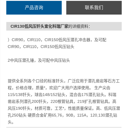
2中风压潜孔锤，及可配中风压钻头
产品咨询
联系我们
钻头大都采用球型凿岩合金齿头部和花键形尾柄。钻头合
CIR130低风压钎头宣化科瑞厂家
的详细资料：
金可根据形状分为半球齿、锥形齿、抛
）CIR90，CIR110，CIR150低风压潜孔冲击器，及可配
CIR90，CIR110，CIR150低风压钻头
2中风压潜孔锤，及可配中风压钻头
提供全系列各个口径的标准钎头，广泛应用于潜孔凿岩等石方工
程，价格合理，质量*，欢迎广大用户选择使用。 生产尖齿
115/138钎头，球齿148/152钻头，混合齿175潜孔钻头。科瑞
凿岩系列潜孔200钎头，220根管钻具，219扩孔根管钻具。高
风压190钎头，材质可靠，工艺*，性能质量保证。高、低风压潜
孔250钻头 硬质合金矿用65,76，90B，115A，120,130潜孔钻
头。