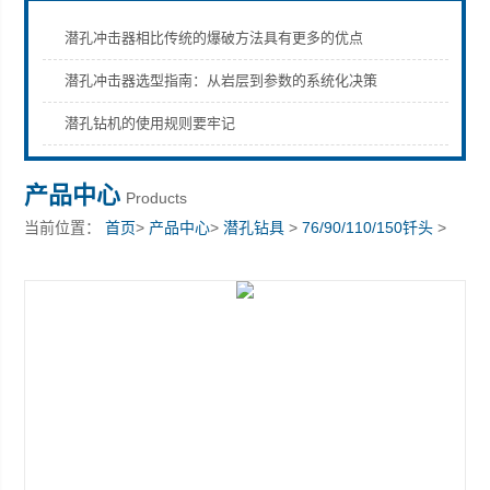
潜孔冲击器相比传统的爆破方法具有更多的优点
潜孔冲击器选型指南：从岩层到参数的系统化决策
宣化县瑞科钻孔机械厂
潜孔钻机的使用规则要牢记
产品中心
Products
当前位置：
首页
>
产品中心
>
潜孔钻具
>
76/90/110/150钎头
>
宣化钻杆的高效性能指标