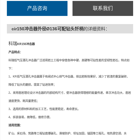
M76×10×3Φ98-6KR150-150/175
产品咨询
联系我们
/185/195/200
/210/220/230
cir150冲击器外径Ø136可配钻头钎柄
的详细资料：
/240/250
科瑞
KR150
冲击器
产品特点：
科瑞低气压潜孔冲击器广泛适用岩土工程中穿凿各种中硬、高硬等可钻性差的坚韧性岩石，特点如
下：
1
、
KR
低气压潜孔冲击器属于有阀式中心排气冲击器，排出岩粉效果好，减少了岩渣的重复破碎，
降低了钻头的磨损，提高了钻进效率；
2
、采用凿岩理论设计冲击器的内部结构尺寸，使冲击器获得理想的能量传递，单次冲击功大、凿岩
速度更快、耗风量更低；
3
、选用的原材料和的加工工艺，性能更稳定，寿命更长。
4
、拆装容易，故障低，维修方便。
适用范围：
矿山、采石场、筑路等工程钻凿爆破孔、滑坡防护、坝址加固，锚固等工程孔，地热源空调、水