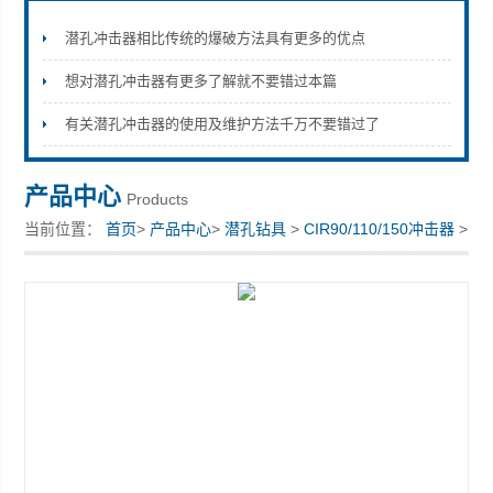
潜孔冲击器相比传统的爆破方法具有更多的优点
想对潜孔冲击器有更多了解就不要错过本篇
宣化县瑞科钻孔机械厂
有关潜孔冲击器的使用及维护方法千万不要错过了
产品中心
Products
当前位置：
首页
>
产品中心
>
潜孔钻具
>
CIR90/110/150冲击器
>
冲击器外径Ø136可配钻头钎柄