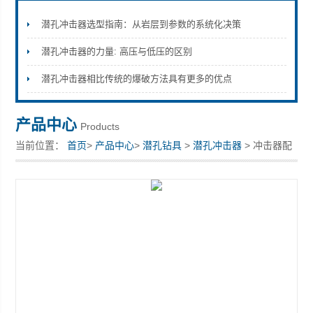
潜孔冲击器选型指南：从岩层到参数的系统化决策
潜孔冲击器的力量: 高压与低压的区别
宣化县瑞科钻孔机械厂
潜孔冲击器相比传统的爆破方法具有更多的优点
产品中心
Products
当前位置：
首页
>
产品中心
>
潜孔钻具
>
潜孔冲击器
> 冲击器配
件冲击器配件宣化销售中心