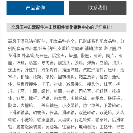
体，缸筒，撑杆，插销，内套管，主轴总成，轴承套，联
产品咨询
联系我们
接板，胶垫，大槽轮，上盖及轴座，小皮带轮，防尘罩
盖，下滑轮轴，下滑轮轴套，轴端盖，长套，滑轮轴，双
全风压冲击器配件冲击器配件宣化销售中心
的详细资料：
链轮轴，双链轮，大齿轮轴，小链轮，轴承座套，大齿
轮，行走轮架，轴承环，后滑轮轴，履带涨紧装置，黄油
高风压潜孔钻机配件，配套品种齐全，已形成系列配套品种，分
嘴，往复杆，电动卷扬，主钻杆，导管提引器，上送杆
别配套有冲击器,钎头,钻杆,支重轮,导向轮,销轴,油泵,密封圈,尼
器，臂支座，下送杆器，送杆臂，臂支座，吊车，缷杆
龙滑块,外套管,配器座，后接头，垫圈，胶圈，阀盖，阀片，阀
器，起架油缸等，欢迎新老用户合作洽谈！
座，汽缸，活塞，导向管，前接头，胶堵，弹簧，立销，顶头，
逆止阀，弹性销，滑架焊件，推压汽缸，汽缸焊接件，压环，活
塞托，销轴，托架，滚轮，回转机构，箱盖及壳，轴套，活动
体，滑板焊接件，卡子，衬板，减震接头，接头体，柱塞，抱
爪，卡环，卡圈，螺栓，垫圈，柱销，司机室，托钎器，托板
体，缸筒，撑杆，插销，内套管，主轴总成，轴承套，联接板，
胶垫，大槽轮，上盖及轴座，小皮带轮，防尘罩盖，下滑轮轴，
下滑轮轴套，轴端盖，长套，滑轮轴，双链轮轴，双链轮，大齿
轮轴，小链轮，轴承座套，大齿轮，行走轮架，轴承环，后滑轮
轴，履带涨紧装置，黄油嘴，往复杆，电动卷扬，主钻杆，导管