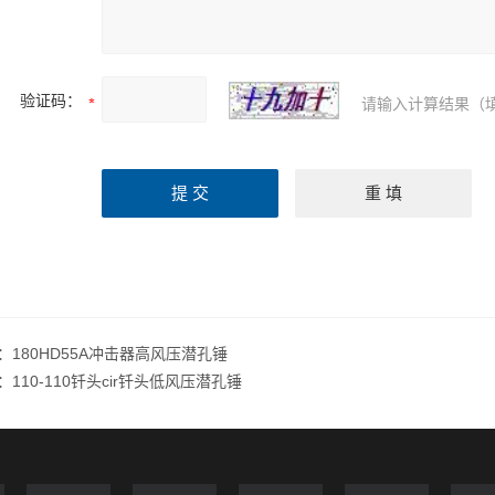
验证码：
请输入计算结果（
：
180HD55A冲击器高风压潜孔锤
：
110-110钎头cir钎头低风压潜孔锤