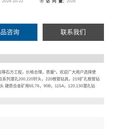
cm2）6—257—2112--2512--25
：
2024-10-22
访 问 量：
2026
3/mi
产品咨询
联系我们
岩等石方工程，价格合理，质量*，欢迎广大用户选择使
岩系列潜孔200,220钎头，220根管钻具，219扩孔根管钻
合金矿用65,76，90B，115A，120,130潜孔钻