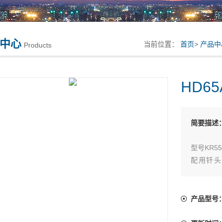
中心
当前位置：
首页
>
产品中
Products
HD6
简要描述
型号KR55
配用钎头直
165、203
外 径（mm
总 长（mm
产品型号
重 量（kg