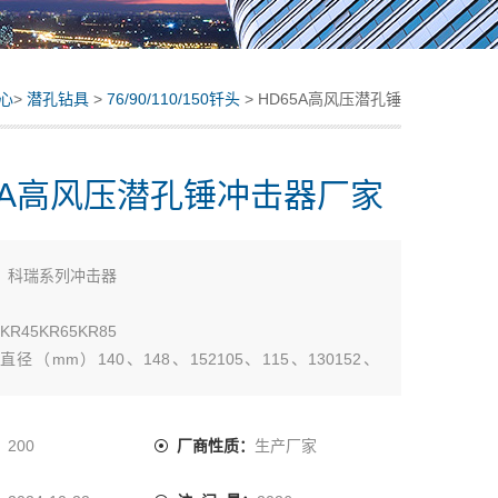
心
>
潜孔钻具
>
76/90/110/150钎头
> HD65A高风压潜孔锤
冲击器厂家
5A高风压潜孔锤冲击器厂家
：
科瑞系列冲击器
KR45KR65KR85
径（mm）140、148、152105、115、130152、
203、216、254
） 12498142180
）1235104012381359
：
200
厂商性质：
生产厂家
）804098175