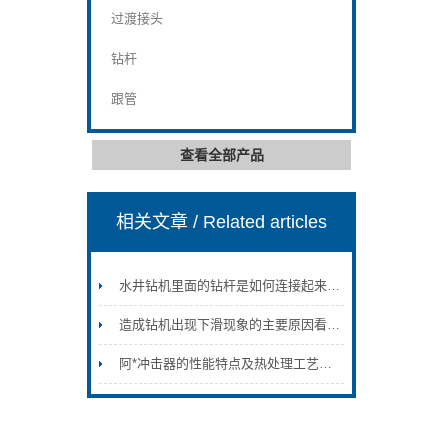
过渡接头
钻杆
跟管
查看全部产品
相关文章
/ Related articles
水井钻机里面的钻杆是如何连接起来的？
造成钻机出现下滑现象的主要原因看完便知
阿*冲击器的性能特点及热处理工艺介绍