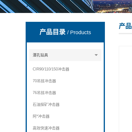
产品
宣化县瑞科钻孔机械厂
产品目录
/ Products
潜孔钻具
CIR90/110/150冲击器
70吊挂冲击器
76吊挂冲击器
石油探矿冲击器
阿*冲击器
高效快速冲击器