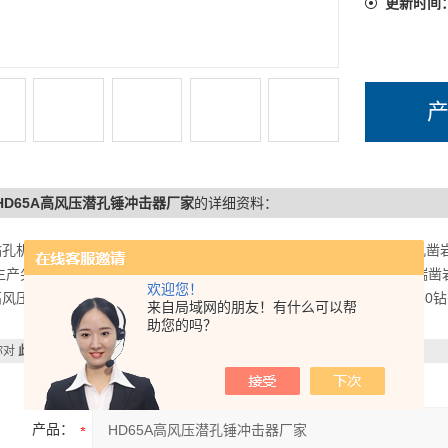
风 压（kg/
更新时间
耗风量（m
0HD65A高风压潜孔锤冲击器厂家
的详细资料：
钻孔机械有限公司，.提供全系列各个口径的标准钎头，广泛应用于潜孔凿
生产尖齿115/138钎头，球齿148/152钻头，混合齿175潜孔钻头。科瑞凿
欢迎您！
风压190钎头，材质可靠，工艺*，性能质量保证。高、低风压潜孔250钻头 硬质
来自局域网的朋友！有什么可以帮
助您的吗？
你对
此产品
感兴趣，想了解更详细的产品信息，填写下表直接与厂家联系：
产品：