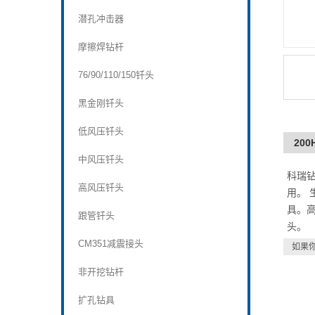
潜孔冲击器
摩擦焊钻杆
76/90/110/150钎头
黑金刚钎头
低风压钎头
20
中风压钎头
科瑞
高风压钎头
用。 
具。高
跟管钎头
头。
CM351减震接头
如果
非开挖钻杆
扩孔钻具