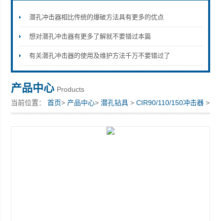
潜孔冲击器相比传统的爆破方法具有更多的优点
想对潜孔冲击器有更多了解就不要错过本篇
宣化县瑞科钻孔机械厂
有关潜孔冲击器的使用及维护方法千万不要错过了
产品中心
Products
当前位置：
首页
>
产品中心
>
潜孔钻具
>
CIR90/110/150冲击器
>
低风压CIR冲击器250钎头250钎头配用的冲击器