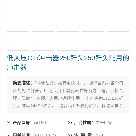
低风压CIR冲击器250钎头250钎头配用的
冲击器
简要描述：
5科瑞钻孔机械有限公司，：.提供全系列各个口
径的标准钎头，广泛应用于潜孔凿岩等石方工程，价格合
理，质量*，欢迎广大用户选择使用。 生产尖齿115/138钎
头，球齿148/152钻头，混合齿175潜孔钻头。科瑞凿岩系
列潜孔200,220，250钎头，220根管钻具，219扩孔根管钻
具。高风压190钎头，材质可靠，工艺*，性能质量保证。
产品型号：
cir150
厂商性质：
生产厂家
高、低风压潜孔250钻头 硬质合
更新时间：
2024-10-22
访 问 量：
2748