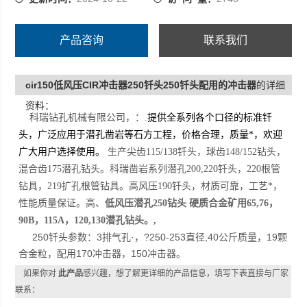
产品咨询
联系我们
cir150低风压CIR冲击器250钎头250钎头配用的冲击器
的详细
资料：
科瑞钻孔机械有限公司，：.
提供全系列各个口径的标准钎
头，广泛应用于潜孔凿岩等石方工程，价格合理，质量*，欢迎
广大用户选择使用。
生产尖齿115/138钎头，球齿148/152钻头，
混合齿175潜孔钻头。科瑞凿岩系列潜孔200,220钎头，220根管
钻具，219扩孔根管钻具。高风压190钎头，材质可靠，工艺*，
性能质量保证。高、
低风压潜孔250钻头 硬质合金矿用65,76，
90B，115A，120,130潜孔钻头。,
250钎头参数：3排气孔·，?250-253直径,40公斤质量，19颗
合金粒，配用170冲击器，150冲击器。
如果你对
此产品
感兴趣，想了解更详细的产品信息，填写下表直接与厂家
联系：