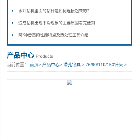
水井钻机里面的钻杆是如何连接起来的？
造成钻机出现下滑现象的主要原因看完便知
宣化县瑞科钻孔机械厂
阿*冲击器的性能特点及热处理工艺介绍
产品中心
Products
当前位置：
首页
>
产品中心
>
潜孔钻具
>
76/90/110/150钎头
>
宣化钻孔钎头厂家供应宣化钎头厂家商机