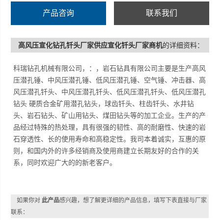
产品咨询
联系我们
高风压宣化钻孔钎头厂家供应宣化钎头厂家商机
的详细资料：
科瑞钻孔机械有限公司，：，岩石钻具有限公司主要是生产高风
压潜孔锤、中风压潜孔锤、低风压潜孔锤、空气锤、冲击器、高
风压潜孔钎头、中风压潜孔钎头、低风压潜孔钎头、低风压潜孔
钻头 硬质合金矿用潜孔钻头，球齿钎头、柱齿钎头、水井钻
头、岩石钻头、矿山用钻头、煤田钻头等的加工企业。生产的产
品经过特殊的热处理，具有很强的韧性、高的耐磨性、快速的岩
石穿透性、长的使用寿命和高稳定性。我司本着诚实，互惠的原
则，和国内外的许多经销商及使用商建立长期友好的合作的关
系，同时欢迎广大的的新老客户。
如果你对
此产品
感兴趣，想了解更详细的产品信息，填写下表直接与厂家
联系：