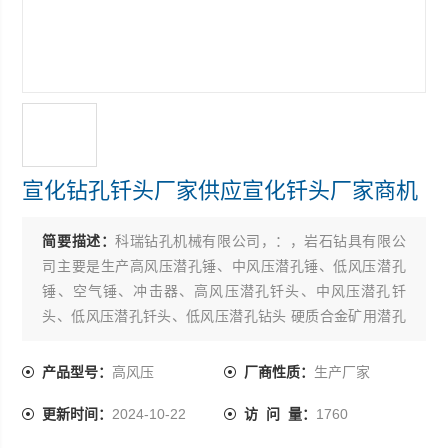
宣化钻孔钎头厂家供应宣化钎头厂家商机
简要描述：
科瑞钻孔机械有限公司，：，岩石钻具有限公
司主要是生产高风压潜孔锤、中风压潜孔锤、低风压潜孔
锤、空气锤、冲击器、高风压潜孔钎头、中风压潜孔钎
头、低风压潜孔钎头、低风压潜孔钻头 硬质合金矿用潜孔
钻头，球齿钎头、柱齿钎头、水井钻头、岩石钻头、矿山
用钻头、煤田钻头等的加工企业。生产的产品经过特殊的
产品型号：
高风压
厂商性质：
生产厂家
热处理，具有很强的韧性、高的耐磨性、快速的岩石穿透
更新时间：
2024-10-22
访 问 量：
1760
性、长的使用寿命和高稳定性。我司本