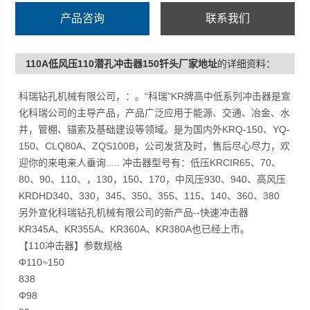
产品咨询
联系我们
110A低风压110潜孔冲击器150钎头厂家地址
的详细资料：
科瑞钻孔机械有限公司，：。“科瑞"KR牌高中低系列冲击器是宣
化科瑞公司的主导产品，产品广泛应用于能源、交通、冶金、水
井，管棚、锚索及基础建设等领域。是为国内外KRQ-150、YQ-
150、CLQ80A、ZQS100B，公司发货及时，售后尽心尽力，欢
迎你的来电来人垂询..... 冲击器型号有：低压KRCIR65、70、
80、90、110、，130，150、170，中风压930、940、高风压
KRDHD340、330，345、350、355、115、140、360、380
另外宣化科瑞钻孔机械有限公司的新产品--快速冲击器
KR345A、KR355A、KR360A、KR380A也已经上市。
【110冲击器】参数规格
Φ110~150
838
Φ98