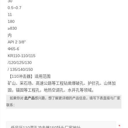
30
0.5~0.7
11
180
≥830
内
API 2 3/8"
Φ65-6
KR110-110/115
/120/125/130
/ 135/140/150
【110冲击器】适用范围
矿山、采石场、高速公路等工程钻凿爆破孔、护拦孔、山体加
固，锚固等工程孔，地热空调孔、水井孔等领域。
如果你对
此产品
感兴趣，想了解更详细的产品信息，填写下表直接与厂家
联系：