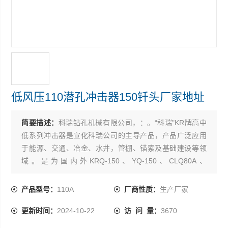
低风压110潜孔冲击器150钎头厂家地址
简要描述：
科瑞钻孔机械有限公司，：。“科瑞"KR牌高中
低系列冲击器是宣化科瑞公司的主导产品，产品广泛应用
于能源、交通、冶金、水井，管棚、锚索及基础建设等领
域。是为国内外KRQ-150、YQ-150、CLQ80A、
ZQS100B、KQG150、CM351、CM-220、T10、CBH-10
等型号潜孔钻机，实施钻具配套的*产品。宣化科瑞钻孔机
产品型号：
110A
厂商性质：
生产厂家
械有限公司-以质取胜，压缩利润，把利润
更新时间：
2024-10-22
访 问 量：
3670