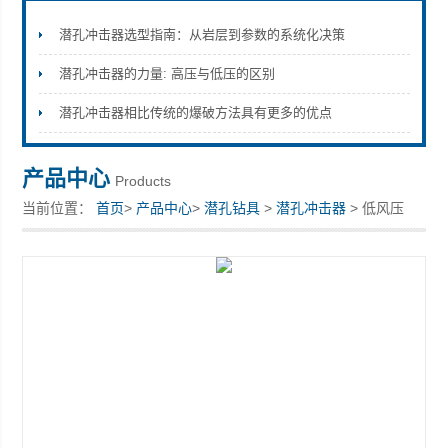
潜孔冲击器选型指南：从岩层到参数的系统化决策
潜孔冲击器的力量: 高压与低压的区别
宣化县瑞科钻孔机械厂
潜孔冲击器相比传统的爆破方法具有更多的优点
产品中心
Products
当前位置：
首页
>
产品中心
>
潜孔钻具
>
潜孔冲击器
> 低风压
110潜孔冲击器150钎头厂家地址