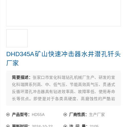
DHD345A矿山快速冲击器水井潜孔钎头
厂家
简要描述：
张家口市宣化科瑞钻孔机械厂生产、研发的宣
化科瑞牌系列高、中、低气压、节能高效高气压、贯通式
反循环潜孔冲击器具有钻进效率高、故障率低、使用寿命
长等优点。即使是对于各类高硬度、高磨蚀性的严酷岩
石，宣化科瑞钻具也同样可以实现高效、经济的钻凿。
中高气压冲击器型号：KR76、KR3.5、KR340、KR345、
产品型号：
HD55A
厂商性质：
生产厂家
KR345A、KR350、KR355、KR355A、KR360、
更新时间：
2024-10-22
访 问 量：
2105