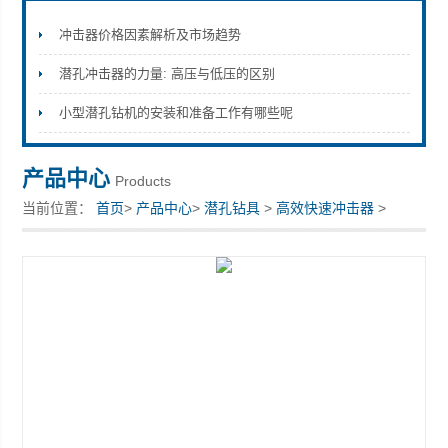
冲击器价格因素解析及市场趋势
潜孔冲击器的力量: 高压与低压的区别
宣化县瑞科钻孔机械厂
小型潜孔钻机的安装和准备工作有哪些呢
产品中心
Products
当前位置：
首页
>
产品中心
>
潜孔钻具
>
高效快速冲击器
>
DHD345A矿山快速冲击器水井潜孔钎头厂家