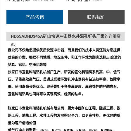
KR360A、KR380、K
产品咨询
联系我们
HD55ADHD345A矿山快速冲击器水井潜孔钎头厂家
的详细资
料：
我公司不仅给您提供优质快速冲击器，而且我们的技术人员还能为您提供
优良的方案，根据不同地质、地况条件，和工作环境为顾客选择zui合适的
钻具、钻机、空压机等等
张家口市宣化科瑞钻孔机械厂生产、研发的宣化科瑞牌系列高、中、低气
压、节能高效高气压、贯通式反循环潜孔冲击器具有钻进效率高、故障率
低、使用寿命长等优点。即使是对于各类高硬度、高磨蚀性的严酷岩石，
宣化科瑞钻具也同样可以实现高效、经济的钻凿。
张家口市宣化科瑞钻孔机械有限公司，愿为中国矿山工程、隧道工程、铁
路工程、地热工程、水井工程的发展罄尽全力，以更高性能、更优异的质
量为客户创造价值
低气压冲击器型号：
KR65
、
KR70
、
KR76
、
KR80
、
KR90
、
KR90A
、