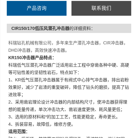
产品咨询
联系我们
CIR150/170低压风潜孔冲击器
的详细资料：
科瑞钻孔机械有限公司，多年来生产潜孔冲击器，CIR冲击器，
DHD冲击器，高效快速冲击器。
KR150
冲击器
产品特点：
科瑞低气压潜孔冲击器广泛适用岩土工程中穿凿各种中硬、高硬
等可钻性差的坚韧性岩石，特点如下：
1
、
KR
低气压潜孔冲击器属于有阀式中心排气冲击器，排出岩粉
效果好，减少了岩渣的重复破碎，降低了钻头的磨损，提高了钻
进效率；
2
、采用凿岩理论设计冲击器的内部结构尺寸，使冲击器获得理
想的能量传递，单次冲击功大、凿岩速度更快、耗风量更低；
3
、选用的原材料和*的加工工艺，性能更稳定，寿命更长。
4
、拆装容易，故障低，维修方便。
适用范围：