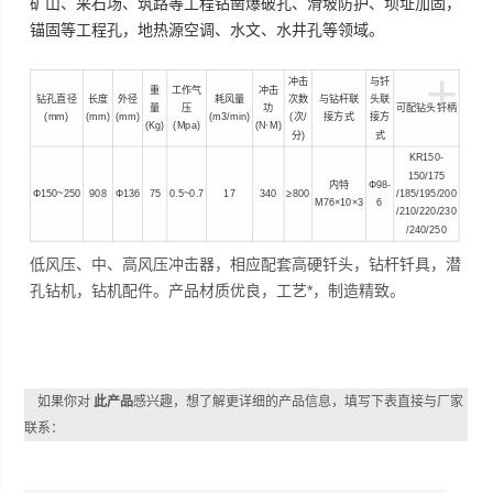
矿山、采石场、筑路等工程钻凿爆破孔、滑坡防护、坝址加固，
锚固等工程孔，地热源空调、水文、水井孔等领域。
+
冲击
与
钎
重
工作气
冲击
钻孔直径
长度
外径
耗风量
次数
与钻杆联
头
联
量
压
功
可配钻头钎柄
(mm)
(mm)
(mm)
(m3/min)
(
/
次
接方式
接方
(Kg)
(Mpa)
(N·M)
)
分
式
KR150-
150/175
Φ98-
内特
Φ150~250
908
Φ136
75
0.5~0.7
17
340
≥800
/185/195/200
M76×10×3
6
/210/220/230
/240/250
低风压、中、高风压冲击器，相应配套高硬钎头，钻杆钎具，潜
孔钻机，钻机配件。产品材质优良，
工艺*，制造精致。
如果你对
此产品
感兴趣，想了解更详细的产品信息，填写下表直接与厂家
联系：