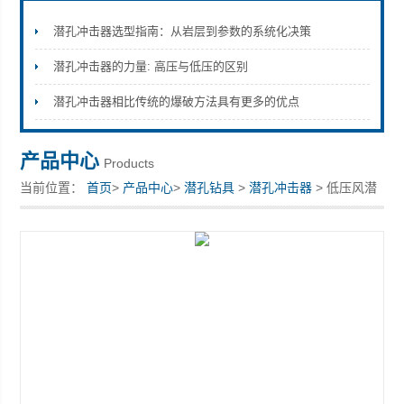
潜孔冲击器选型指南：从岩层到参数的系统化决策
潜孔冲击器的力量: 高压与低压的区别
宣化县瑞科钻孔机械厂
潜孔冲击器相比传统的爆破方法具有更多的优点
产品中心
Products
当前位置：
首页
>
产品中心
>
潜孔钻具
>
潜孔冲击器
> 低压风潜
孔冲击器