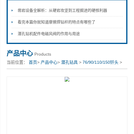
凿岩设备全解析：从硬岩攻坚到工程掘进的硬核利器
看完本篇你就知道摩擦焊钻杆的特点有哪些了
宣化县瑞科钻孔机械厂
潜孔钻机配件电磁风阀的作用与用途
产品中心
Products
当前位置：
首页
>
产品中心
>
潜孔钻具
>
76/90/110/150钎头
>
115钎,低价格，厂家供货黑金刚钎头