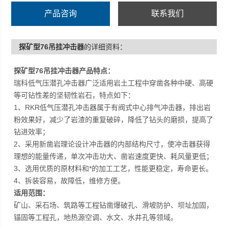
产品咨询
联系我们
探矿型76吊挂冲击器
的详细资料：
探矿型76吊挂冲击器产品特点：
瑞科低气压潜孔冲击器广泛适用岩土工程中穿凿各种中硬、高硬
等可钻性差的坚韧性岩石，特点如下：
1、RKR低气压潜孔冲击器属于有阀式中心排气冲击器，排出岩
粉效果好，减少了岩渣的重复破碎，降低了钻头的磨损，提高了
钻进效率；
2、采用新凿岩理论设计冲击器的内部结构尺寸，使冲击器获得
理想的能量传递，单次冲击功大、凿岩速度更快、耗风量更低；
3、选用优质的原材料和*的加工工艺，性能更稳定，寿命更长。
4、拆装容易，故障低，维修方便。
适用范围：
矿山、采石场、筑路等工程钻凿爆破孔、滑坡防护、坝址加固，
锚固等工程孔，地热源空调、水文、水井孔等领域。