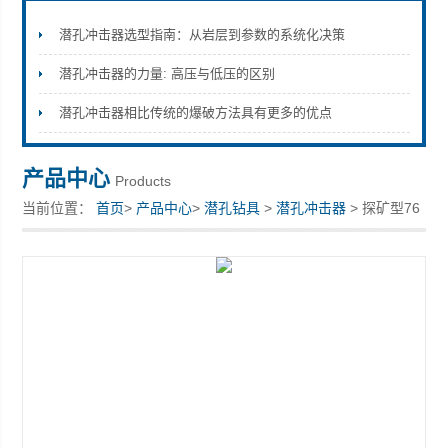
潜孔冲击器选型指南：从岩层到参数的系统化决策
潜孔冲击器的力量: 高压与低压的区别
宣化县瑞科钻孔机械厂
潜孔冲击器相比传统的爆破方法具有更多的优点
产品中心
Products
当前位置：
首页
>
产品中心
>
潜孔钻具
>
潜孔冲击器
> 探矿型76
吊挂冲击器