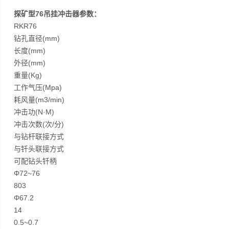
探矿型76吊挂冲击器参数：
RKR76
钻孔直径(mm)
长度(mm)
外径(mm)
重量(Kg)
工作气压(Mpa)
耗风量(m3/min)
冲击功(N·M)
冲击次数(次/分)
与钻杆联接方式
与钎头联接方式
可配钻头钎柄
Φ72~76
803
Φ67.2
14
0.5~0.7