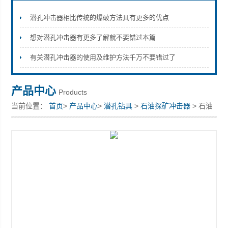
潜孔冲击器相比传统的爆破方法具有更多的优点
想对潜孔冲击器有更多了解就不要错过本篇
宣化县瑞科钻孔机械厂
有关潜孔冲击器的使用及维护方法千万不要错过了
产品中心
Products
当前位置：
首页
>
产品中心
>
潜孔钻具
>
石油探矿冲击器
> 石油
探矿冲击器