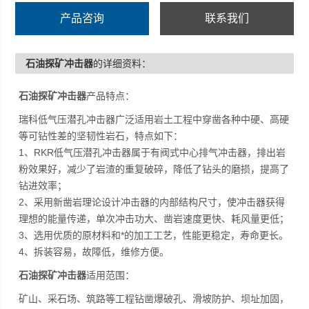
产品咨询
联系我们
石油探矿冲击器
的详细资料：
石油探矿冲击器
产品特点：
瑞科低气压潜孔冲击器广泛适用岩土工程中穿凿各种中硬、高硬
等可钻性差的坚韧性岩石，特点如下：
1、RKR低气压潜孔冲击器属于有阀式中心排气冲击器，排出岩
粉效果好，减少了岩渣的重复破碎，降低了钻头的磨损，提高了
钻进效率；
2、采用新凿岩理论设计冲击器的内部结构尺寸，使冲击器获得
理想的能量传递，单次冲击功大、凿岩速度更快、耗风量更低；
3、选用优质的原材料和*的加工工艺，性能更稳定，寿命更长。
4、拆装容易，故障低，维修方便。
石油探矿冲击器
适用范围：
矿山、采石场、筑路等工程钻凿爆破孔、滑坡防护、坝址加固，