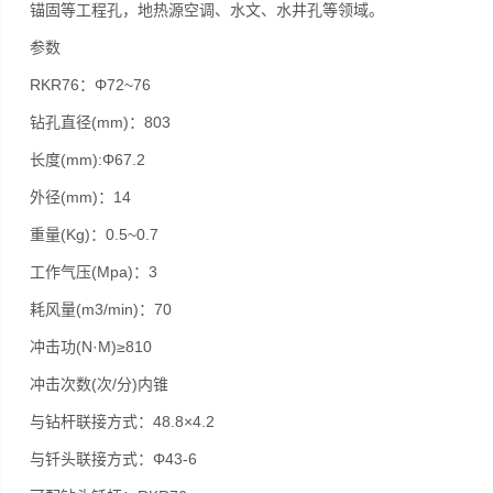
锚固等工程孔，地热源空调、水文、水井孔等领域。
参数
RKR76：Φ72~76
钻孔直径(mm)：803
长度(mm):Φ67.2
外径(mm)：14
重量(Kg)：0.5~0.7
工作气压(Mpa)：3
耗风量(m3/min)：70
冲击功(N·M)≥810
冲击次数(次/分)内锥
与钻杆联接方式：48.8×4.2
与钎头联接方式：Φ43-6