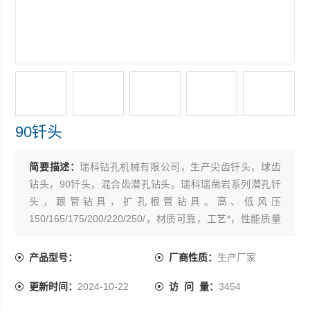
90钎头
简要描述：
瑞科钻孔机械有限公司，生产尖齿钎头，球齿
钻头，90钎头，混合齿潜孔钻头。瑞科瑞凿岩系列潜孔钎
头，跟管钻具，扩孔根管钻具。高、低风压
150/165/175/200/220/250/，材质可靠，工艺*，性能质量
保证。低风压90潜孔钻头 硬质合金矿用110,130，
150,165,200,300潜孔钻头.
产品型号：
厂商性质：
生产厂家
更新时间：
2024-10-22
访 问 量：
3454