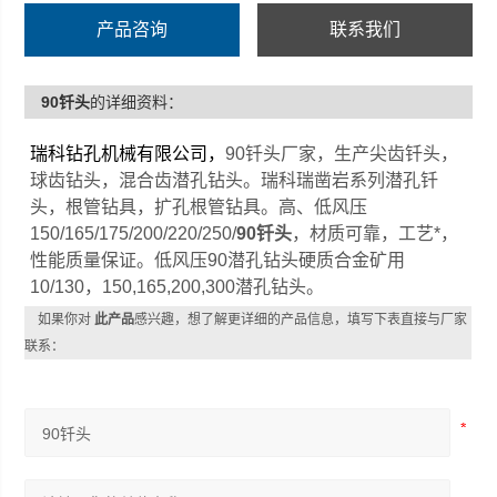
产品咨询
联系我们
90钎头
的详细资料：
瑞科钻孔机械有限公司，
90钎头厂家，
生产尖齿钎头，
球齿钻头，混合齿潜孔钻头。瑞科瑞凿岩系列潜孔钎
头，根管钻具，扩孔根管钻具。高、低风压
150/165/175/200/220/250/
90
钎头
，材质可靠，工艺*，
性能质量保证。低风压90潜孔钻头硬质合金矿用
10/130，
150,165,200,300
潜孔钻头。
如果你对
此产品
感兴趣，想了解更详细的产品信息，填写下表直接与厂家
联系：