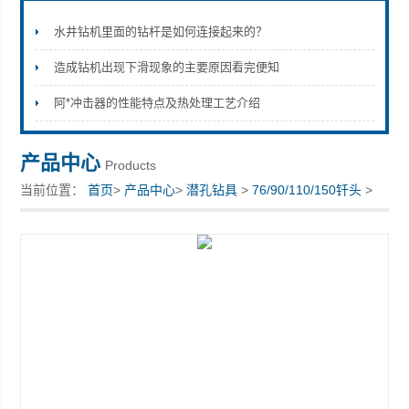
水井钻机里面的钻杆是如何连接起来的？
造成钻机出现下滑现象的主要原因看完便知
宣化县瑞科钻孔机械厂
阿*冲击器的性能特点及热处理工艺介绍
产品中心
Products
当前位置：
首页
>
产品中心
>
潜孔钻具
>
76/90/110/150钎头
>
90钎头