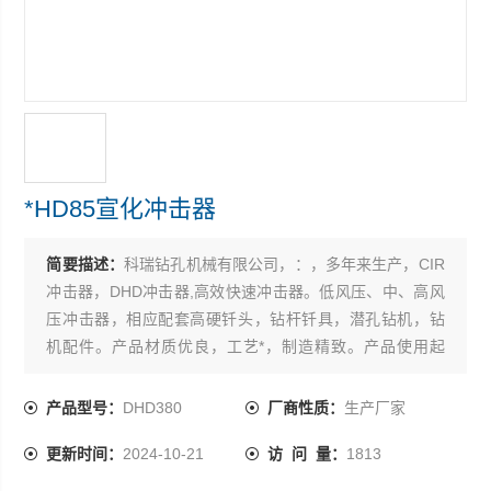
*HD85宣化冲击器
简要描述：
科瑞钻孔机械有限公司，：，多年来生产，CIR
冲击器，DHD冲击器,高效快速冲击器。低风压、中、高风
压冲击器，相应配套高硬钎头，钻杆钎具，潜孔钻机，钻
机配件。产品材质优良，工艺*，制造精致。产品使用起
来，坚固耐磨，寿命长，得到用户广泛认可。也可定做，
欢迎合作。
产品型号：
DHD380
厂商性质：
生产厂家
更新时间：
2024-10-21
访 问 量：
1813