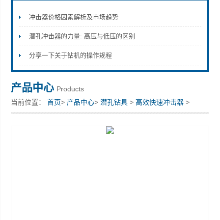
冲击器价格因素解析及市场趋势
潜孔冲击器的力量: 高压与低压的区别
宣化县瑞科钻孔机械厂
分享一下关于钻机的操作规程
产品中心
Products
当前位置：
首页
>
产品中心
>
潜孔钻具
>
高效快速冲击器
>
*HD85宣化冲击器