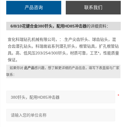
产品咨询
联系我们
6/8/10花键合金380钎头，配用HD85冲击器
的详细资料：
宣化科瑞钻孔机械有限公司，：.生产尖齿钎头、球齿钻头，混
合齿潜孔钻头。科瑞凿岩系列潜孔钎头，根管钻具，扩孔根管钻
具。高、低风压203/254/300钎头，材质可靠，工艺*，性能质量
保证。
如果你对
此产品
感兴趣，想了解更详细的产品信息，填写下表直接与厂家
联系：