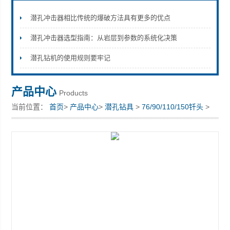
潜孔冲击器相比传统的爆破方法具有更多的优点
潜孔冲击器选型指南：从岩层到参数的系统化决策
宣化县瑞科钻孔机械厂
潜孔钻机的使用规则要牢记
产品中心
Products
当前位置：
首页
>
产品中心
>
潜孔钻具
>
76/90/110/150钎头
>
380钎头，配用HD85冲击器