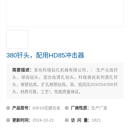
380钎头，配用HD85冲击器
简要描述：
宣化科瑞钻孔机械有限公司，：.生产尖齿钎
头、球齿钻头，混合齿潜孔钻头。科瑞凿岩系列潜孔钎
头，根管钻具，扩孔根管钻具。高、低风压203/254/300钎
头，材质可靠，工艺*，性能质量保证。
产品型号：
6/8/10花键合金
厂商性质：
生产厂家
更新时间：
2024-10-21
访 问 量：
1821