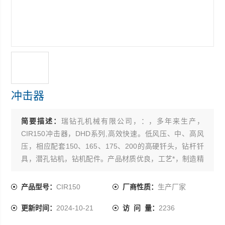
冲击器
简要描述：
瑞钻孔机械有限公司，：，多年来生产，
CIR150冲击器，DHD系列,高效快速。低风压、中、高风
压，相应配套150、165、175、200的高硬钎头，钻杆钎
具，潜孔钻机，钻机配件。产品材质优良，工艺*，制造精
致。产品使用起来，坚固耐磨，寿命长，得到用户广泛认
可。也可定做，欢迎合作。
产品型号：
CIR150
厂商性质：
生产厂家
更新时间：
2024-10-21
访 问 量：
2236