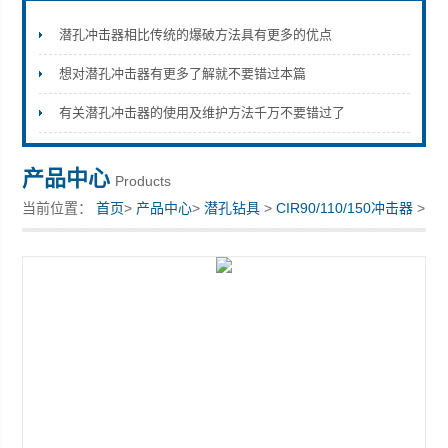
潜孔冲击器相比传统的爆破方法具有更多的优点
想对潜孔冲击器有更多了解就不要错过本篇
宣化县瑞科钻孔机械厂
有关潜孔冲击器的使用及维护方法千万不要错过了
产品中心
Products
当前位置：
首页
>
产品中心
>
潜孔钻具
>
CIR90/110/150冲击器
>
冲击器