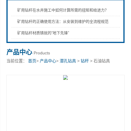
矿用钻杆在水井施工中如何计算所需的扭矩和给进力？
矿用钻杆的正确使用方法：从安装到维护的全流程规范
宣化县瑞科钻孔机械厂
矿用钻杆材质铸就的“地下先锋”
产品中心
Products
当前位置：
首页
>
产品中心
>
潜孔钻具
>
钻杆
> 石油钻具