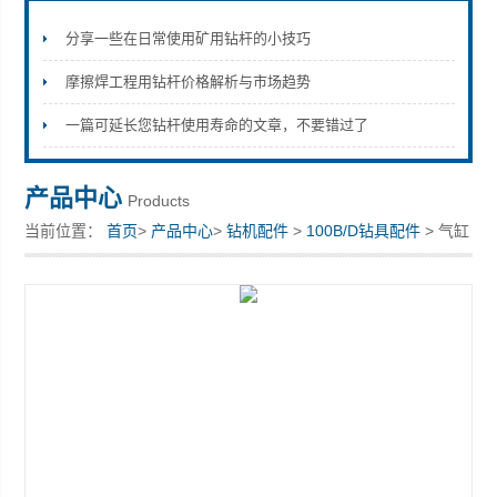
分享一些在日常使用矿用钻杆的小技巧
摩擦焊工程用钻杆价格解析与市场趋势
宣化县瑞科钻孔机械厂
一篇可延长您钻杆使用寿命的文章，不要错过了
产品中心
Products
当前位置：
首页
>
产品中心
>
钻机配件
>
100B/D钻具配件
> 气缸
修理包