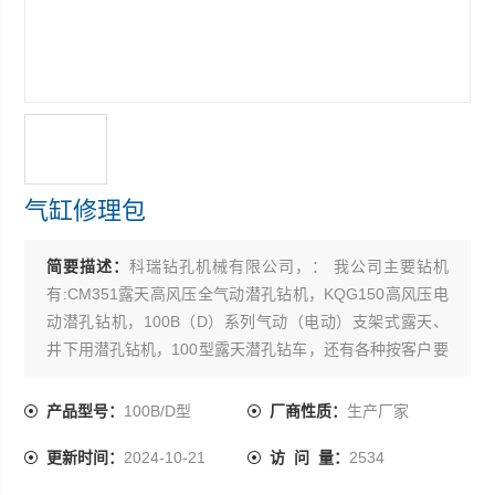
气缸修理包
简要描述：
科瑞钻孔机械有限公司，： 我公司主要钻机
有:CM351露天高风压全气动潜孔钻机，KQG150高风压电
动潜孔钻机，100B（D）系列气动（电动）支架式露天、
井下用潜孔钻机，100型露天潜孔钻车，还有各种按客户要
求订作的潜孔钻机
产品型号：
100B/D型
厂商性质：
生产厂家
更新时间：
2024-10-21
访 问 量：
2534