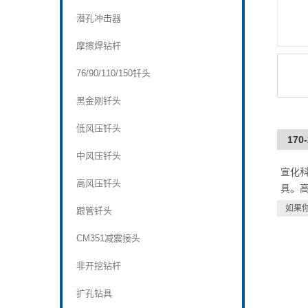
潜孔冲击器
摩擦焊钻杆
76/90/110/150钎头
黑金刚钎头
低风压钎头
17
中风压钎头
宣化
高风压钎头
具。
如果
跟管钎头
CM351减震接头
非开挖钻杆
扩孔钻具