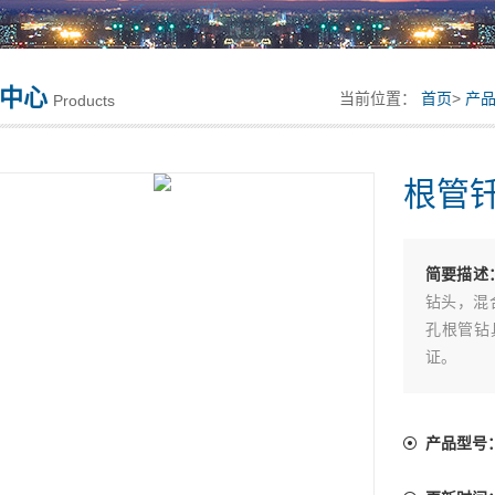
中心
当前位置：
首页
>
产
Products
根管
简要描述
钻头，混
孔根管钻
证。
产品型号