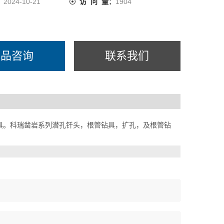
：
2024-10-21
访 问 量：
1904
产品咨询
联系我们
具。科瑞凿岩系列潜孔钎头，根管钻具，扩孔，及根管钻