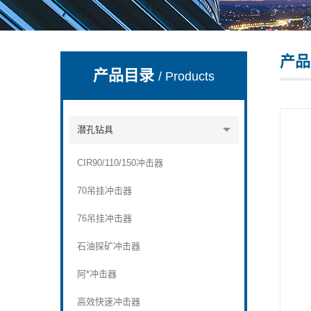
产品
宣化县瑞科钻孔机械厂
产品目录
/ Products
潜孔钻具
CIR90/110/150冲击器
70吊挂冲击器
76吊挂冲击器
石油探矿冲击器
阿*冲击器
高效快速冲击器