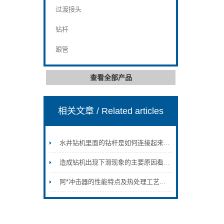
过渡接头
钻杆
跟管
查看全部产品
相关文章
/ Related articles
水井钻机里面的钻杆是如何连接起来的？
造成钻机出现下滑现象的主要原因看完便知
阿*冲击器的性能特点及热处理工艺介绍