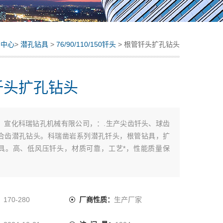
品中心
>
潜孔钻具
>
76/90/110/150钎头
> 根管钎头扩孔钻头
钎头扩孔钻头
：
宣化科瑞钻孔机械有限公司，：.生产尖齿钎头、球齿
合齿潜孔钻头。科瑞凿岩系列潜孔钎头，根管钻具，扩
具。高、低风压钎头，材质可靠，工艺*，性能质量保
：
170-280
厂商性质：
生产厂家