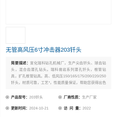
无管高风压6寸冲击器203钎头
简要描述：
宣化瑞科钻孔机械厂，生产尖齿钎头、球齿钻
头，混合齿潜孔钻头。瑞科凿岩系列潜孔钎头，根管钻
具，扩孔根管钻具。高、低风压150/165/175/200/220/250
钎头，材质可靠，工艺*，性能质量保证，帮助您获得出色
的钻孔质量和低凿岩成本，。
产品型号：
203钎头
厂商性质：
生产厂家
更新时间：
2024-10-21
访 问 量：
2022