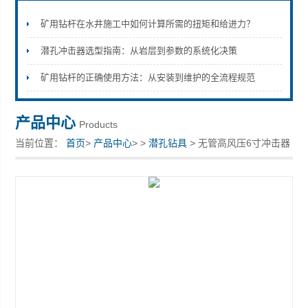
矿用钻杆在水井施工中如何计算所需的扭矩和给进力？
潜孔冲击器选型指南：从岩层到参数的系统化决策
宣化县瑞科钻孔机械厂
矿用钻杆的正确使用方法：从安装到维护的全流程规范
产品中心
Products
当前位置：
首页
>
产品中心
> >
潜孔钻具
> 无管高风压6寸冲击器
203钎头