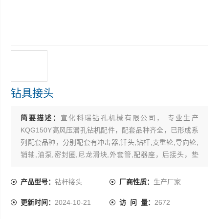
钻具接头
简要描述：
宣化科瑞钻孔机械有限公司，.专业生产
KQG150Y高风压潜孔钻机配件，配套品种齐全，已形成系
列配套品种，分别配套有冲击器,钎头,钻杆,支重轮,导向轮,
销轴,油泵,密封圈,尼龙滑块,外套管,配器座，后接头，垫
圈，胶圈，阀盖，阀片，阀座，汽缸，活塞，导向管，前
接头，胶堵，弹簧，立销，顶头，逆止阀，弹性销，滑架
产品型号：
钻杆接头
厂商性质：
生产厂家
焊件，推压汽缸，汽缸焊接件，压环，活塞托，销轴，托
更新时间：
2024-10-21
访 问 量：
2672
架，滚轮，回转机构，箱盖及壳，轴套，活动体，滑板焊
接件，卡子，衬板，减震接头，接头体，柱塞，抱爪，卡