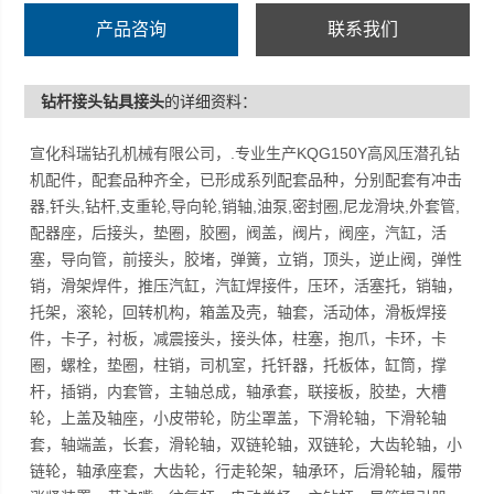
环，卡圈，螺栓，垫圈，柱销，司机室，托钎器，托板
产品咨询
联系我们
体，缸筒，撑杆，插销，内套管，主轴总成，轴承套，联
接板，胶垫，大槽轮，上盖及轴座，小皮带轮，防尘罩
钻杆接头钻具接头
的详细资料：
盖，下滑轮轴，下滑轮轴套，轴端盖，长套，滑轮轴，双
链轮轴，双链轮，大齿轮轴，小链轮，轴承座套，大齿
宣化科瑞钻孔机械有限公司，.专业生产KQG150Y高风压潜孔钻
轮，行走轮架，轴承环，后滑轮轴，履带涨紧装置，黄油
机配件，配套品种齐全，已形成系列配套品种，分别配套有冲击
嘴，往复杆，电动卷扬，主钻杆，导管提引器，上送杆
器,钎头,钻杆,支重轮,导向轮,销轴,油泵,密封圈,尼龙滑块,外套管,
器，臂支座，下送杆器，送杆臂，臂支座，吊车，缷杆
配器座，后接头，垫圈，胶圈，阀盖，阀片，阀座，汽缸，活
器，起架油缸等，欢迎新老用户合作洽谈！
塞，导向管，前接头，胶堵，弹簧，立销，顶头，逆止阀，弹性
销，滑架焊件，推压汽缸，汽缸焊接件，压环，活塞托，销轴，
托架，滚轮，回转机构，箱盖及壳，轴套，活动体，滑板焊接
件，卡子，衬板，减震接头，接头体，柱塞，抱爪，卡环，卡
圈，螺栓，垫圈，柱销，司机室，托钎器，托板体，缸筒，撑
杆，插销，内套管，主轴总成，轴承套，联接板，胶垫，大槽
轮，上盖及轴座，小皮带轮，防尘罩盖，下滑轮轴，下滑轮轴
套，轴端盖，长套，滑轮轴，双链轮轴，双链轮，大齿轮轴，小
链轮，轴承座套，大齿轮，行走轮架，轴承环，后滑轮轴，履带