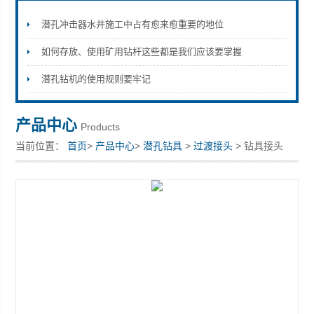
潜孔冲击器水井施工中占有愈来愈重要的地位
如何存放、使用矿用钻杆这些都是我们应该要掌握
宣化县瑞科钻孔机械厂
潜孔钻机的使用规则要牢记
产品中心
Products
当前位置：
首页
>
产品中心
>
潜孔钻具
>
过渡接头
> 钻具接头