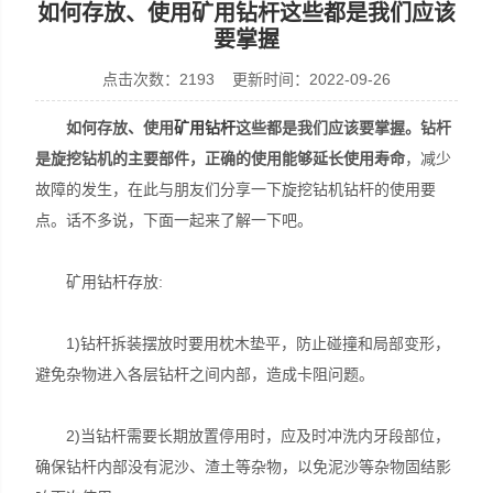
如何存放、使用矿用钻杆这些都是我们应该
要掌握
点击次数：2193 更新时间：2022-09-26
宣化县瑞科钻孔机械厂
如何存放、使用
矿用钻杆
这些都是我们应该要掌握。钻杆
是旋挖钻机的主要部件，正确的使用能够延长使用寿命
，减少
故障的发生，在此与朋友们分享一下旋挖钻机钻杆的使用要
点。话不多说，下面一起来了解一下吧。
矿用钻杆存放:
1)钻杆拆装摆放时要用枕木垫平，防止碰撞和局部变形，
避免杂物进入各层钻杆之间内部，造成卡阻问题。
2)当钻杆需要长期放置停用时，应及时冲洗内牙段部位，
确保钻杆内部没有泥沙、渣土等杂物，以免泥沙等杂物固结影