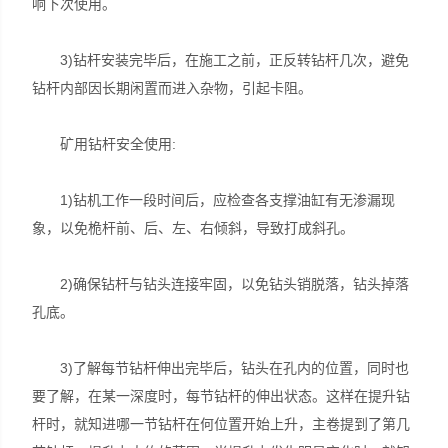
响下次使用。
3)钻杆安装完毕后，在施工之前，正反转钻杆几次，避免
钻杆内部因长期闲置而进入杂物，引起卡阻。
矿用钻杆安全使用:
1)钻机工作一段时间后，应检查各支撑油缸有无渗漏现
象，以免桅杆前、后、左、右倾斜，导致打成斜孔。
2)确保钻杆与钻头连接牢固，以免钻头销脱落，钻头掉落
孔底。
3)了解每节钻杆伸出完毕后，钻头在孔内的位置，同时也
要了解，在某一深度时，每节钻杆的伸出状态。这样在提升钻
杆时，就知进哪一节钻杆在何位置开始上升，主卷提到了第几