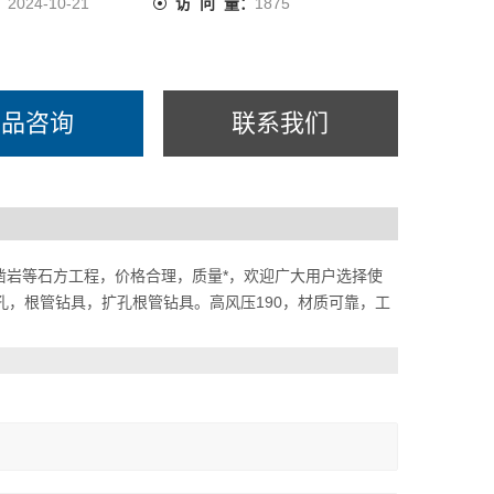
：
2024-10-21
访 问 量：
1875
产品咨询
联系我们
凿岩等石方工程，价格合理，质量*，欢迎广大用户选择使
潜孔，根管钻具，扩孔根管钻具。高风压190，材质可靠，工