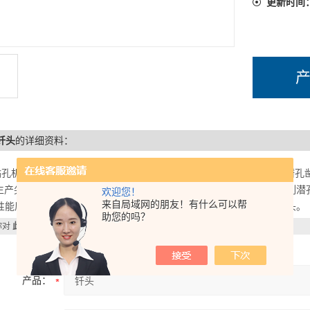
更新时间
5钎头
的详细资料：
钻孔机械有限公司，：.提供全系列各个口径的标准钎头，广泛应用于潜孔
生产尖齿138钎头，球齿152钻头，混合齿175潜孔钻头。科瑞凿岩系列
欢迎您！
来自局域网的朋友！有什么可以帮
性能质量保证。低风压潜孔250钻头 硬质合金矿用90B，115A潜孔钻头。
助您的吗？
你对
此产品
感兴趣，想了解更详细的产品信息，填写下表直接与厂家联系：
产品：