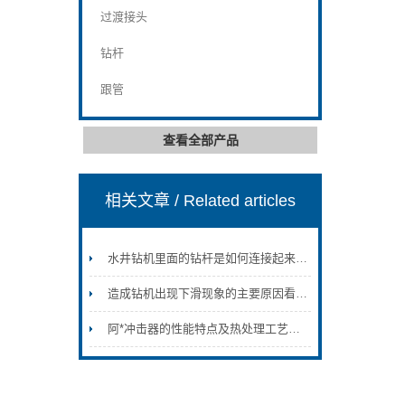
过渡接头
钻杆
跟管
查看全部产品
相关文章
/ Related articles
水井钻机里面的钻杆是如何连接起来的？
造成钻机出现下滑现象的主要原因看完便知
阿*冲击器的性能特点及热处理工艺介绍