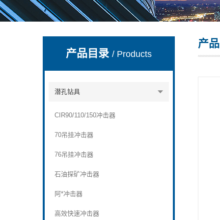
产品
宣化县瑞科钻孔机械厂
产品目录
/ Products
潜孔钻具
CIR90/110/150冲击器
70吊挂冲击器
76吊挂冲击器
石油探矿冲击器
阿*冲击器
高效快速冲击器