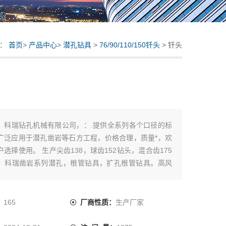
置：
首页
>
产品中心
>
潜孔钻具
>
76/90/110/150钎头
> 钎头
：
科瑞钻孔机械有限公司，：.提供全系列各个口径的标
广泛应用于潜孔凿岩等石方工程，价格合理，质量*，欢
选择使用。 生产尖齿138，球齿152钻头，混合齿175
。科瑞凿岩系列潜孔，根管钻具，扩孔根管钻具。高风
，材质可靠，工艺*，性能质量保证。低风压潜孔250钻头
用90B，115A潜孔钻头。
：
165
厂商性质：
生产厂家