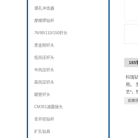
潜孔冲击器
摩擦焊钻杆
76/90/110/150钎头
黑金刚钎头
低风压钎头
16
中风压钎头
科瑞
高风压钎头
用。 
艺*，
跟管钎头
如果
CM351减震接头
非开挖钻杆
扩孔钻具