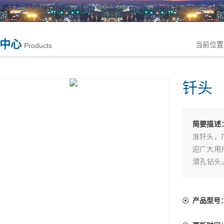
中心
当前位
Products
钎头
简要描述
准钎头，
迎广大用户
潜孔钻头
压190
硬质合金矿
产品型号