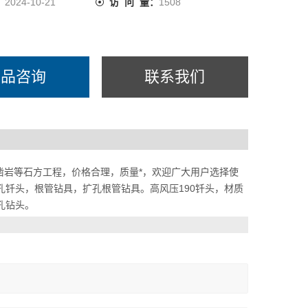
：
2024-10-21
访 问 量：
1508
产品咨询
联系我们
凿岩等石方工程，价格合理，质量*，欢迎广大用户选择使
潜孔钎头，根管钻具，扩孔根管钻具。高风压190钎头，材质
潜孔钻头。