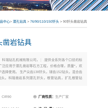
品中心
>
潜孔钻具
>
76/90/110/150钎头
> 90钎头凿岩钻具
头凿岩钻具
：
科瑞钻孔机械有限公司，：.提供全系列各个口径的标
广泛应用于潜孔凿岩等石方工程，价格合理，质量*，欢
户选择使用。 生产尖齿138钎头，球齿152钻头，混合齿
孔钻头。科瑞凿岩系列潜孔钎头，根管钻具，扩孔根管钻
压190钎头，材质可靠，工艺*，性能质量保证。低风压
钻头 硬质合金矿用90B，115A潜孔钻头。
：
CIR90
厂商性质：
生产厂家