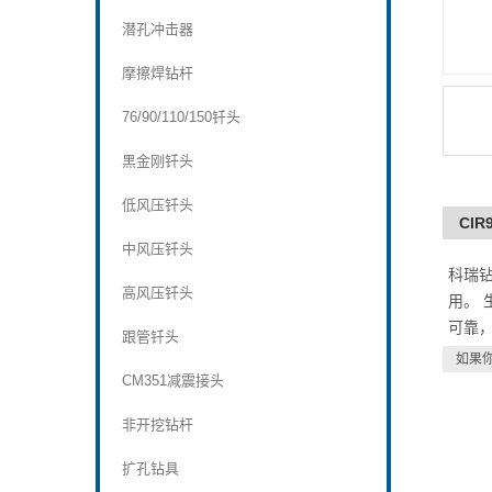
潜孔冲击器
摩擦焊钻杆
76/90/110/150钎头
黑金刚钎头
低风压钎头
CI
中风压钎头
科瑞
高风压钎头
用。 
可靠，
跟管钎头
如果
CM351减震接头
非开挖钻杆
扩孔钻具