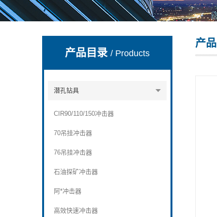
产品
宣化县瑞科钻孔机械厂
产品目录
/ Products
潜孔钻具
CIR90/110/150冲击器
70吊挂冲击器
76吊挂冲击器
石油探矿冲击器
阿*冲击器
高效快速冲击器