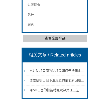
过渡接头
钻杆
跟管
查看全部产品
相关文章
/ Related articles
水井钻机里面的钻杆是如何连接起来的？
造成钻机出现下滑现象的主要原因看完便知
阿*冲击器的性能特点及热处理工艺介绍