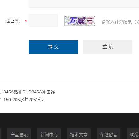
验证码：
请输入计算结果（
：
345A钻孔DHD345A冲击器
：
150-205水井205钎头
产品展示
新闻中心
技术文章
在线留言
联系