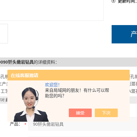
更新时间
R9090钎头凿岩钻具
的详细资料：
钻孔机械有限公司，：.提供全系列各个口径的标准钎头，广泛应用于潜孔
生产尖齿138钎头，球齿152钻头，混合齿175潜孔钻头。科瑞凿岩系列
欢迎您！
来自局域网的朋友！有什么可以帮
工艺*，性能质量保证。低风压潜孔250钻头 硬质合金矿用90B，115A
助您的吗？
你对
此产品
感兴趣，想了解更详细的产品信息，填写下表直接与厂家联系：
产品：