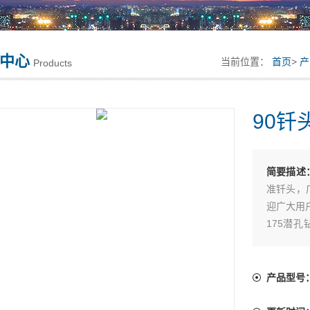
中心
当前位置：
首页
>
产
Products
90钎
简要描述
准钎头，
迎广大用
175潜
具。高风
潜孔250
产品型号