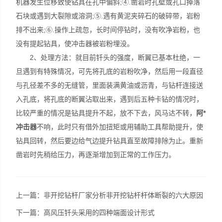
机器发生位移致使钻具在孔中偏斜;④.凿岩时孔壁或孔口掉落
石块或遇到大裂隙或溶洞;⑤.遇有黄泥夹碎石的破碎带，岩粉
排不出来;⑥.操作上疏忽，长时间停钻时，没有吹净岩粉，也
没有提起钻具，使冲击器被岩粉埋没。
2、处理方法：就目前钎头的强度，断翼已基本杜绝，一
旦遇到有特殊情况，可先将孔底的岩粉吹净，然后用一段直径
与孔径差不多的无缝管，里面装满黄油或沥青，与钻杆连接送
入孔底，将孔底的断翼沾取出来，遇到后五种卡钻的情况时，
比较严重的情况是钻具提升不起，放不下去，风马达不转，
阿*
冲击器
不响，此时只有借外加扭矩或用辅助工具帮助提升，使
钻具回转，然后要边给气边提升钻具直至故障排除为止。重新
凿岩时先稍给压力，再逐渐增加到正常的工作压力。
上一篇：
非开挖钻杆厂家分析非开挖钻杆杆体断裂的六大原因
下一篇：
高风压钎头采用的四种端面设计形式