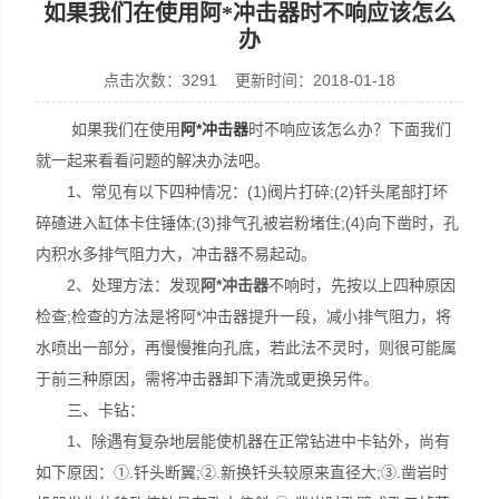
如果我们在使用阿*冲击器时不响应该怎么
办
点击次数：3291 更新时间：2018-01-18
宣化县瑞科钻孔机械厂
如果我们在使用
阿*冲击器
时不响应该怎么办？下面我们
就一起来看看问题的解决办法吧。
1、常见有以下四种情况：(1)阀片打碎;(2)钎头尾部打坏
碎碴进入缸体卡住锤体;(3)排气孔被岩粉堵住;(4)向下凿时，孔
内积水多排气阻力大，冲击器不易起动。
2、处理方法：发现
阿*冲击器
不响时，先按以上四种原因
检查;检查的方法是将阿*冲击器提升一段，减小排气阻力，将
水喷出一部分，再慢慢推向孔底，若此法不灵时，则很可能属
于前三种原因，需将冲击器卸下清洗或更换另件。
三、卡钻：
1、除遇有复杂地层能使机器在正常钻进中卡钻外，尚有
如下原因：①.钎头断翼;②.新换钎头较原来直径大;③.凿岩时