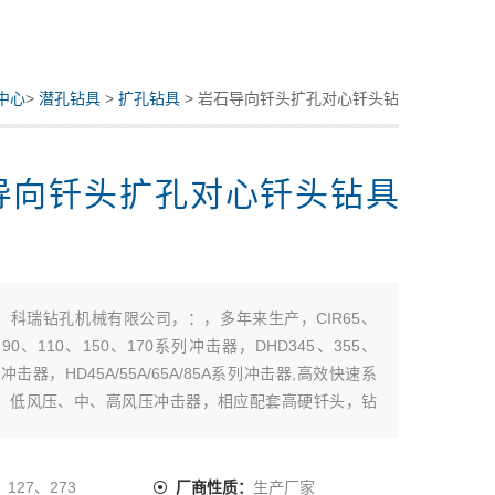
中心
>
潜孔钻具
>
扩孔钻具
> 岩石导向钎头扩孔对心钎头钻
具销售
导向钎头扩孔对心钎头钻具
：
科瑞钻孔机械有限公司，：，多年来生产，CIR65、
、90、110、150、170系列冲击器，DHD345、355、
0冲击器，HD45A/55A/65A/85A系列冲击器,高效快速系
。低风压、中、高风压冲击器，相应配套高硬钎头，钻
潜孔钻机，钻机配件。产品材质优良，工艺*，制造精
使用起来，坚固耐磨，寿命长，得到用户广泛认可。也
：
127、273
厂商性质：
生产厂家