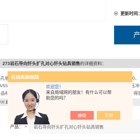
更新时间
7、273岩石导向钎头扩孔对心钎头钻具销售
的详细资料：
孔机械有限公司，：，多年来生产，CIR65、76、80、90、110、150、1
5A/55A/65A/85A系列冲击器,高效快速系列冲击器。低风压、中、
欢迎您！
来自局域网的朋友！有什么可以帮
产品材质优良，工艺*，制造精致。产品使用起来，坚固耐磨，寿命长，得
助您的吗？
你对
此产品
感兴趣，想了解更详细的产品信息，填写下表直接与厂家联系：
产品：