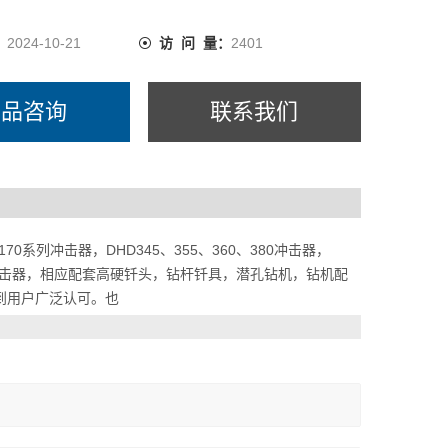
：
2024-10-21
访 问 量：
2401
产品咨询
联系我们
70系列冲击器，DHD345、355、360、380冲击器，
高风压冲击器，相应配套高硬钎头，钻杆钎具，潜孔钻机，钻机配
到用户广泛认可。也