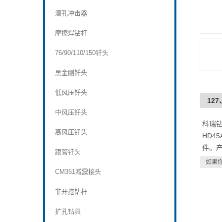
潜孔冲击器
摩擦焊钻杆
76/90/110/150钎头
黑金刚钎头
低风压钎头
12
中风压钎头
科瑞钻
高风压钎头
HD4
件。
跟管钎头
如果
CM351减震接头
非开挖钻杆
扩孔钻具