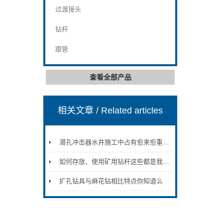
过渡接头
钻杆
跟管
查看全部产品
相关文章
/ Related articles
潜孔冲击器水井施工中占有愈来愈重要的地位
如何存放、使用矿用钻杆这些都是我们应该要掌握
扩孔钻具与麻花钻相比特点你知道么