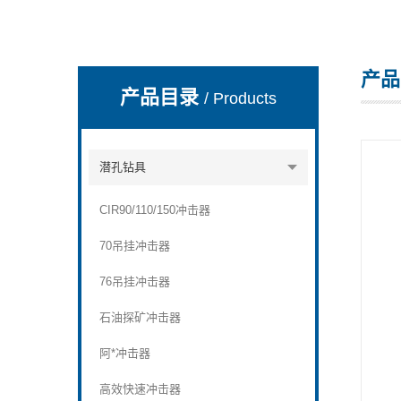
产品
宣化县瑞科钻孔机械厂
产品目录
/ Products
潜孔钻具
CIR90/110/150冲击器
70吊挂冲击器
76吊挂冲击器
石油探矿冲击器
阿*冲击器
高效快速冲击器