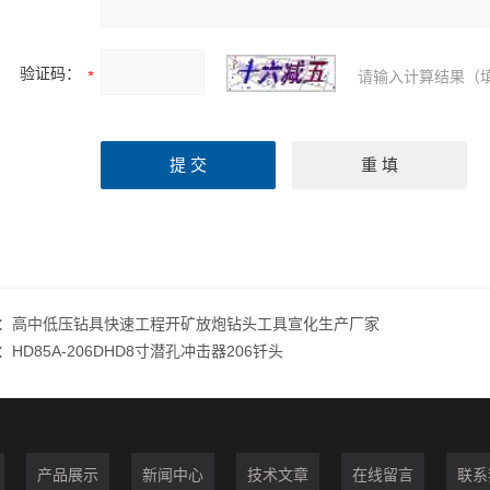
验证码：
请输入计算结果（
：
高中低压钻具快速工程开矿放炮钻头工具宣化生产厂家
：
HD85A-206DHD8寸潜孔冲击器206钎头
产品展示
新闻中心
技术文章
在线留言
联系