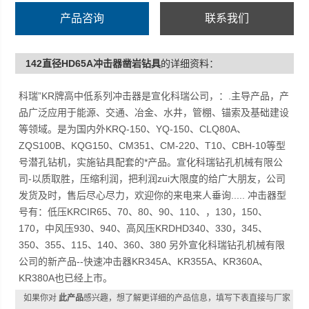
产品咨询
联系我们
142直径HD65A冲击器凿岩钻具
的详细资料：
科瑞”KR牌高中低系列冲击器是宣化科瑞公司，：.主导产品，产
品广泛应用于能源、交通、冶金、水井，管棚、锚索及基础建设
等领域。是为国内外KRQ-150、YQ-150、CLQ80A、
ZQS100B、KQG150、CM351、CM-220、T10、CBH-10等型
号潜孔钻机，实施钻具配套的*产品。宣化科瑞钻孔机械有限公
司-以质取胜，压缩利润，把利润zui大限度的给广大朋友，公司
发货及时，售后尽心尽力，欢迎你的来电来人垂询..... 冲击器型
号有：低压KRCIR65、70、80、90、110、，130，150、
170，中风压930、940、高风压KRDHD340、330，345、
350、355、115、140、360、380 另外宣化科瑞钻孔机械有限
公司的新产品--快速冲击器KR345A、KR355A、KR360A、
KR380A也已经上市。
如果你对
此产品
感兴趣，想了解更详细的产品信息，填写下表直接与厂家