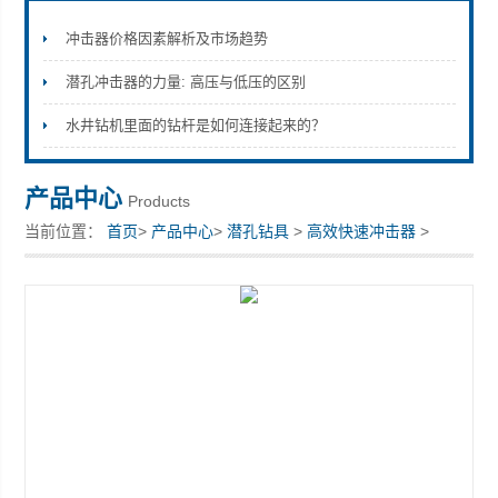
冲击器价格因素解析及市场趋势
潜孔冲击器的力量: 高压与低压的区别
宣化县瑞科钻孔机械厂
水井钻机里面的钻杆是如何连接起来的？
产品中心
Products
当前位置：
首页
>
产品中心
>
潜孔钻具
>
高效快速冲击器
>
HD65A冲击器凿岩钻具