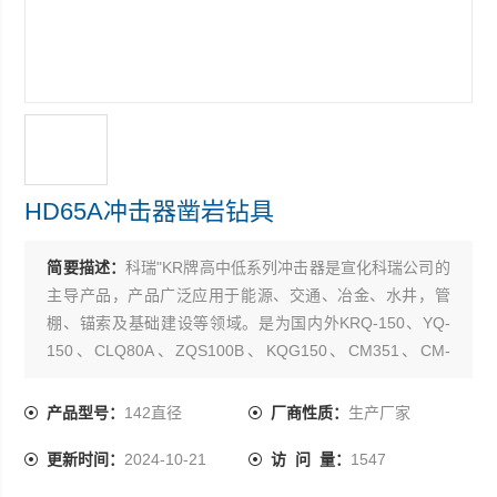
HD65A冲击器凿岩钻具
简要描述：
科瑞"KR牌高中低系列冲击器是宣化科瑞公司的
主导产品，产品广泛应用于能源、交通、冶金、水井，管
棚、锚索及基础建设等领域。是为国内外KRQ-150、YQ-
150、CLQ80A、ZQS100B、KQG150、CM351、CM-
220、T10、CBH-10等型号潜孔钻机，实施钻具配套的*产
品。宣化科瑞钻孔机械有限公司-以质取胜，压缩利润，把
产品型号：
142直径
厂商性质：
生产厂家
利润Z大限度的给广大朋友，公司发货及时，售后尽心尽力
更新时间：
2024-10-21
访 问 量：
1547